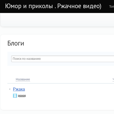
Юмор и приколы . Ржачное видео)
То
Блоги
Название
Ржака
poooq