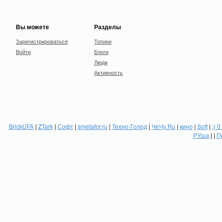
Вы можете
Разделы
Зарегистрироваться
Топики
Войти
Блоги
Люди
Активность
BrickUFA
|
ZTark
|
Софт
|
smetafor.ru
|
Техно-Голод
|
ЧеЧу.Ru
|
кино
|
Soft
|
:( 0
РУша
| |
П