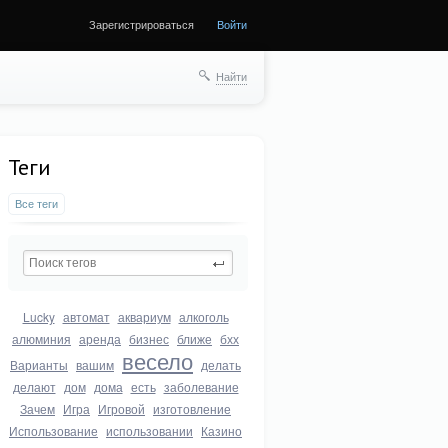
Зарегистрироваться
Войти
Найти
Теги
Все теги
Lucky
автомат
аквариум
алкоголь
алюминия
аренда
бизнес
ближе
бхх
весело
Варианты
вашим
делать
делают
дом
дома
есть
заболевание
Зачем
Игра
Игровой
изготовление
Использование
использовании
Казино