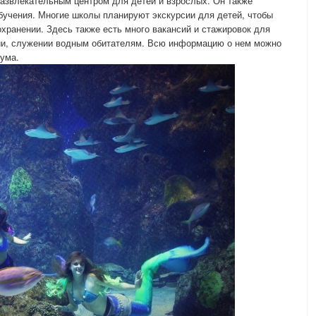
развлекательным центром для детей и взрослых. Он также
бучения. Многие школы планируют экскурсии для детей, чтобы
охранении. Здесь также есть много вакансий и стажировок для
ии, служении водным обитателям. Всю информацию о нем можно
иума.