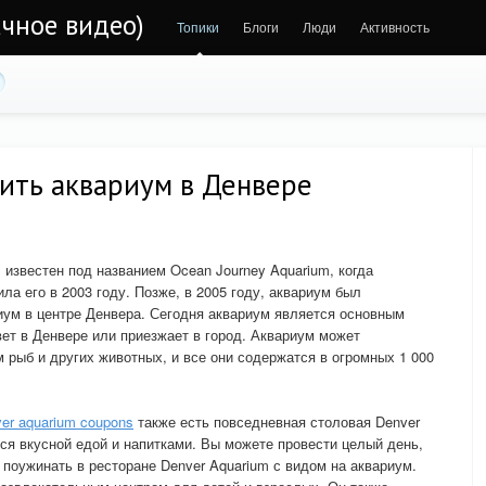
чное видео)
Топики
Блоги
Люди
Активность
ить аквариум в Денвере
известен под названием Ocean Journey Aquarium, когда
пила его в 2003 году. Позже, в 2005 году, аквариум был
иум в центре Денвера. Сегодня аквариум является основным
вет в Денвере или приезжает в город. Аквариум может
 рыб и других животных, и все они содержатся в огромных 1 000
er aquarium coupons
также есть повседневная столовая Denver
ся вкусной едой и напитками. Вы можете провести целый день,
 поужинать в ресторане Denver Aquarium с видом на аквариум.