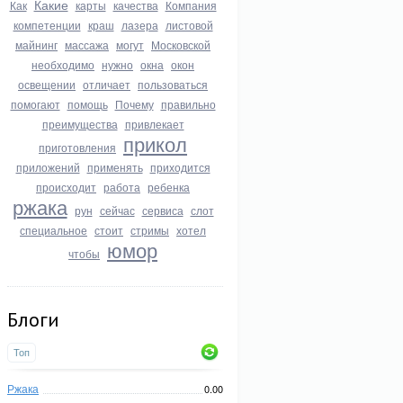
Какие
Как
карты
качества
Компания
компетенции
краш
лазера
листовой
майнинг
массажа
могут
Московской
необходимо
нужно
окна
окон
освещении
отличает
пользоваться
помогают
помощь
Почему
правильно
преимущества
привлекает
прикол
приготовления
приложений
применять
приходится
происходит
работа
ребенка
ржака
рун
сейчас
сервиса
слот
специальное
стоит
стримы
хотел
юмор
чтобы
Блоги
Топ
Ржака
0.00