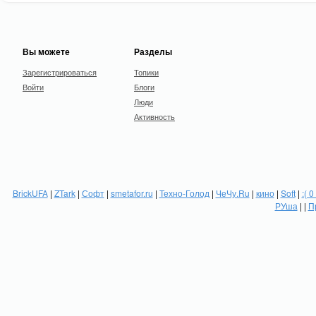
Вы можете
Разделы
Зарегистрироваться
Топики
Войти
Блоги
Люди
Активность
BrickUFA
|
ZTark
|
Софт
|
smetafor.ru
|
Техно-Голод
|
ЧеЧу.Ru
|
кино
|
Soft
|
:( 0
РУша
| |
П