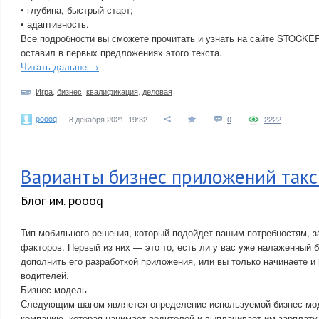
• глубина, быстрый старт;
• адаптивность.
Все подробности вы сможете прочитать и узнать на сайте STOCKER
оставил в первых предложениях этого текста.
Читать дальше →
Игра
,
бизнес
,
квалификация
,
деловая
poooq
8 декабря 2021, 19:32
0
2222
Варианты бизнес приложений такс
Блог им. poooq
Тип мобильного решения, который подойдет вашим потребностям, з
факторов. Первый из них — это то, есть ли у вас уже налаженный б
дополнить его разработкой приложения, или вы только начинаете и
водителей.
Бизнес модель
Следующим шагом является определение используемой бизнес-мод
компанию, которая нанимает водителей и выплачивает им зарплату,