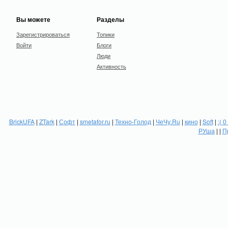
Вы можете
Разделы
Зарегистрироваться
Топики
Войти
Блоги
Люди
Активность
BrickUFA
|
ZTark
|
Софт
|
smetafor.ru
|
Техно-Голод
|
ЧеЧу.Ru
|
кино
|
Soft
|
:( 0
РУша
| |
П