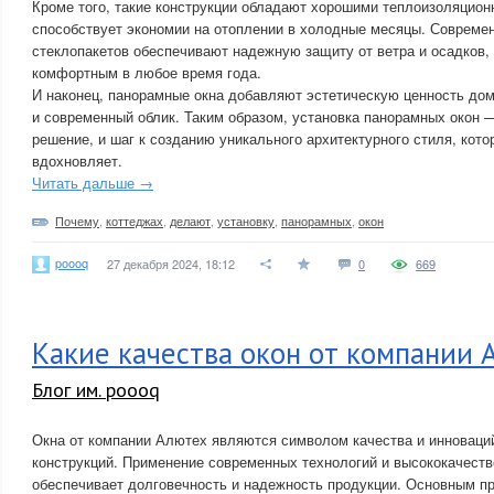
Кроме того, такие конструкции обладают хорошими теплоизоляцион
способствует экономии на отоплении в холодные месяцы. Совреме
стеклопакетов обеспечивают надежную защиту от ветра и осадков,
комфортным в любое время года.
И наконец, панорамные окна добавляют эстетическую ценность дом
и современный облик. Таким образом, установка панорамных окон —
решение, и шаг к созданию уникального архитектурного стиля, кот
вдохновляет.
Читать дальше →
Почему
,
коттеджах
,
делают
,
установку
,
панорамных
,
окон
poooq
27 декабря 2024, 18:12
0
669
Какие качества окон от компании 
Блог им. poooq
Окна от компании Алютех являются символом качества и инноваци
конструкций. Применение современных технологий и высококачест
обеспечивает долговечность и надежность продукции. Основным 