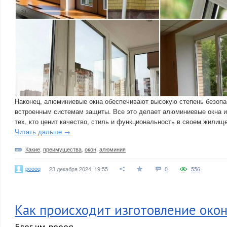
Наконец, алюминиевые окна обеспечивают высокую степень безопа
встроенным системам защиты. Все это делает алюминиевые окна 
тех, кто ценит качество, стиль и функциональность в своем жилище
Читать дальше →
Какие
,
преимущества
,
окон
,
алюминия
poooq
23 декабря 2024, 19:55
0
556
Как происходит изготовление око
Блог им. poooq