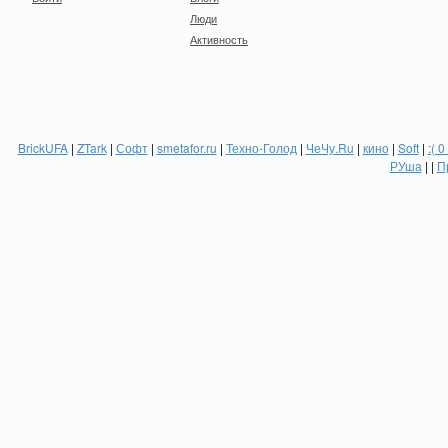
Люди
Активность
BrickUFA
|
ZTark
|
Софт
|
smetafor.ru
|
Техно-Голод
|
ЧеЧу.Ru
|
кино
|
Soft
|
:( 0
РУша
| |
П