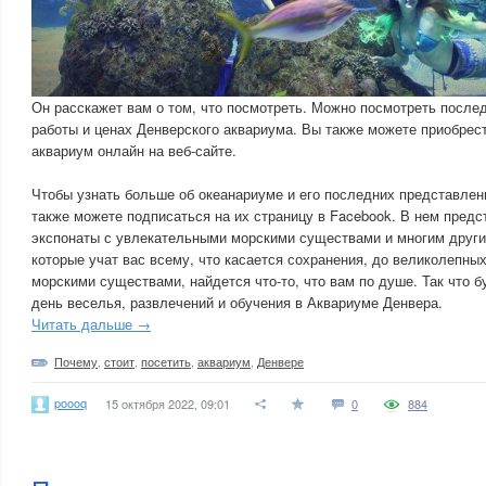
Он расскажет вам о том, что посмотреть. Можно посмотреть после
работы и ценах Денверского аквариума. Вы также можете приобрес
аквариум онлайн на веб-сайте.
Чтобы узнать больше об океанариуме и его последних представлен
также можете подписаться на их страницу в Facebook. В нем пред
экспонаты с увлекательными морскими существами и многим други
которые учат вас всему, что касается сохранения, до великолепны
морскими существами, найдется что-то, что вам по душе. Так что б
день веселья, развлечений и обучения в Аквариуме Денвера.
Читать дальше →
Почему
,
стоит
,
посетить
,
аквариум
,
Денвере
poooq
15 октября 2022, 09:01
0
884