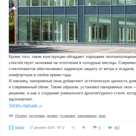
Кроме того, такие конструкции обладают хорошими теплоизоляцион
способствует экономии на отоплении в холодные месяцы. Совреме
стеклопакетов обеспечивают надежную защиту от ветра и осадков,
комфортным в любое время года.
И наконец, панорамные окна добавляют эстетическую ценность дом
и современный облик. Таким образом, установка панорамных окон —
решение, и шаг к созданию уникального архитектурного стиля, кот
вдохновляет.
Читать дальше →
Почему
,
коттеджах
,
делают
,
установку
,
панорамных
,
окон
poooq
27 декабря 2024, 18:12
0
667