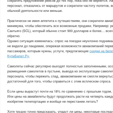
сократить предложение рейсов до тех пор, пока оно не вернется. А
персонал, отказались от маршрутов и сократили частоту полетов, 
обычной деятельности или меньше.
Практически не имея аппетита к путешествиям, они сократили ави
минимума, чтобы обеспечить все возможные продажи. Например: ре
Сантьяго (SCL), который обычно стоит 900 долларов и более… всег
обратно.
Однако ситуация изменилась: спрос на поездки неуклонно поднимал
не видели до пандемии, опережая возможности авиакомпаний перев
пассажиров, которым нужны, услуги, предлагающие
скидки на бил
КупиБилет.Ру
.
Самолеты сейчас регулярно выходят полностью заполненными, ос
размещения самолетов в пустыне, вывода из эксплуатации самоле
персонала, чтобы пережить спад, авиакомпании не смогли вернутьс
достаточной для того, чтобы справиться с этим всплеском спроса.
Если цены вырастут почти на 18% по сравнению с прошлым годом, 
Или цены на авиабилеты будут продолжать расти на четверть кажды
изобретем телепортацию и вообще не перестанем летать?
Хотя трудно точно предсказать, упадут ли цены, некоторые послед