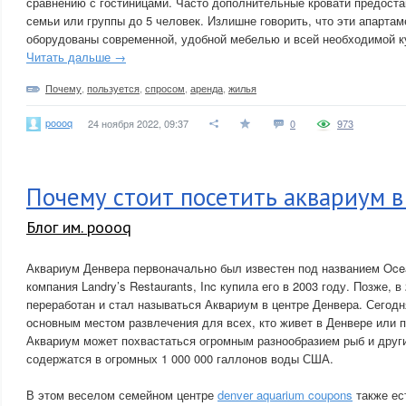
сравнению с гостиницами. Часто дополнительные кровати предоста
семьи или группы до 5 человек. Излишне говорить, что эти апарта
оборудованы современной, удобной мебелью и всей необходимой к
Читать дальше →
Почему
,
пользуется
,
спросом
,
аренда
,
жилья
poooq
24 ноября 2022, 09:37
0
973
Почему стоит посетить аквариум 
Блог им. poooq
Аквариум Денвера первоначально был известен под названием Ocea
компания Landry’s Restaurants, Inc купила его в 2003 году. Позже, 
переработан и стал называться Аквариум в центре Денвера. Сегод
основным местом развлечения для всех, кто живет в Денвере или п
Аквариум может похвастаться огромным разнообразием рыб и други
содержатся в огромных 1 000 000 галлонов воды США.
В этом веселом семейном центре
denver aquarium coupons
также ес