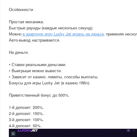
Особенности
Простая механика.
Быстрые раунды (каждые несколько секунд).
Можно
в азартную игру Lucky Jet играть на деньги
, применяя неско
Авто-вывод настраивается.
На деньги.
• Ставки реальными деньгами.
• Выигрыши можно вывести.
• Зависит от казино: лимиты, способы выплаты.
Бонусы для игры Lucky Jet (в казино 1Win):
Приветственный бонус до 500%.
1-й депозит: 200%.
2-й депозит: 150%.
3-й депозит: 100%.
4-й депозит: 50%.