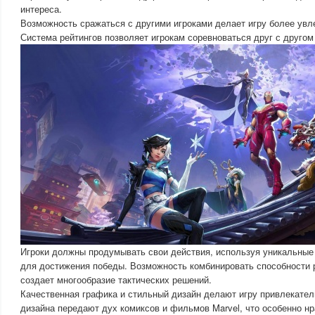
интереса.
Возможность сражаться с другими игроками делает игру более увл
Система рейтингов позволяет игрокам соревноваться друг с другом
Игроки должны продумывать свои действия, используя уникальные
для достижения победы. Возможность комбинировать способности
создает многообразие тактических решений.
Качественная графика и стильный дизайн делают игру привлекател
дизайна передают дух комиксов и фильмов Marvel, что особенно н