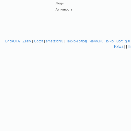
Люди
Активность
BrickUFA
|
ZTark
|
Софт
|
smetafor.ru
|
Техно-Голод
|
ЧеЧу.Ru
|
кино
|
Soft
|
:( 0
РУша
| |
П