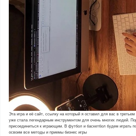
Эта игра и её сайт, ссылку на который я оставил для вас в третьем
уже стала легендарным инструментом для очень многих людей. По
присоединиться к играющим. В футбол и баскетбол будем играть п
освоим все методы и приемы бизнес игры