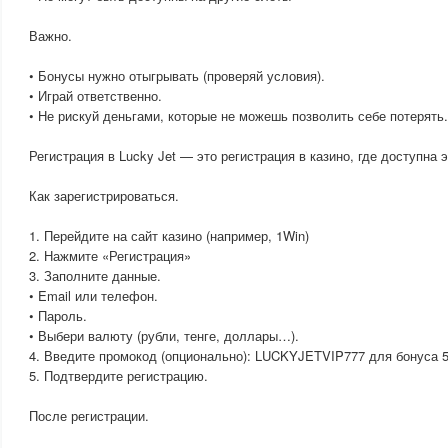
Важно.
• Бонусы нужно отыгрывать (проверяй условия).
• Играй ответственно.
• Не рискуй деньгами, которые не можешь позволить себе потерять.
Регистрация в Lucky Jet — это регистрация в казино, где доступна э
Как зарегистрироваться.
1. Перейдите на сайт казино (например, 1Win)
2. Нажмите «Регистрация»
3. Заполните данные.
• Email или телефон.
• Пароль.
• Выбери валюту (рубли, тенге, доллары…).
4. Введите промокод (опционально): LUCKYJETVIP777 для бонуса 
5. Подтвердите регистрацию.
После регистрации.