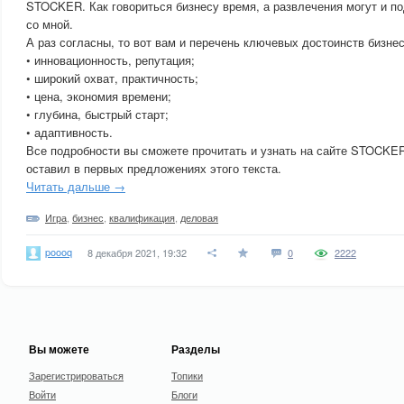
STOCKER. Как говориться бизнесу время, а развлечения могут и п
со мной.
А раз согласны, то вот вам и перечень ключевых достоинств бизне
• инновационность, репутация;
• широкий охват, практичность;
• цена, экономия времени;
• глубина, быстрый старт;
• адаптивность.
Все подробности вы сможете прочитать и узнать на сайте STOCKER
оставил в первых предложениях этого текста.
Читать дальше →
Игра
,
бизнес
,
квалификация
,
деловая
poooq
8 декабря 2021, 19:32
0
2222
Вы можете
Разделы
Зарегистрироваться
Топики
Войти
Блоги