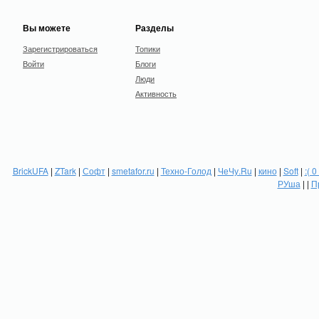
Вы можете
Разделы
Зарегистрироваться
Топики
Войти
Блоги
Люди
Активность
BrickUFA
|
ZTark
|
Софт
|
smetafor.ru
|
Техно-Голод
|
ЧеЧу.Ru
|
кино
|
Soft
|
:( 0
РУша
| |
П