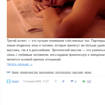
Третий аспект — это лучшее понимание собственных тел. Партнеры
новые erogenous зоны и техники, которые принесут им больше удов
массажа, так и в дальнейшем. Эротический массаж — это уникаль
связь с любимым человеком, воссоздавая физическую и эмоциона
является основой крепких отношений.
Читать дальше →
Какие
,
преимущества
,
выполнения
,
эротического
,
массажа
,
двоих
poooq
13 января 2025, 17:27
0
697