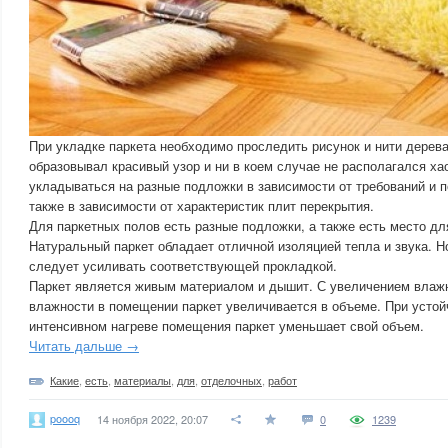
При укладке паркета необходимо проследить рисунок и нити дерев
образовывал красивый узор и ни в коем случае не располагался ха
укладываться на разные подложки в зависимости от требований и п
также в зависимости от характеристик плит перекрытия.
Для паркетных полов есть разные подложки, а также есть место дл
Натуральный паркет обладает отличной изоляцией тепла и звука. Но
следует усиливать соответствующей прокладкой.
Паркет является живым материалом и дышит. С увеличением влаж
влажности в помещении паркет увеличивается в объеме. При устой
интенсивном нагреве помещения паркет уменьшает свой объем.
Читать дальше →
Какие
,
есть
,
материалы
,
для
,
отделочных
,
работ
poooq
14 ноября 2022, 20:07
0
1239