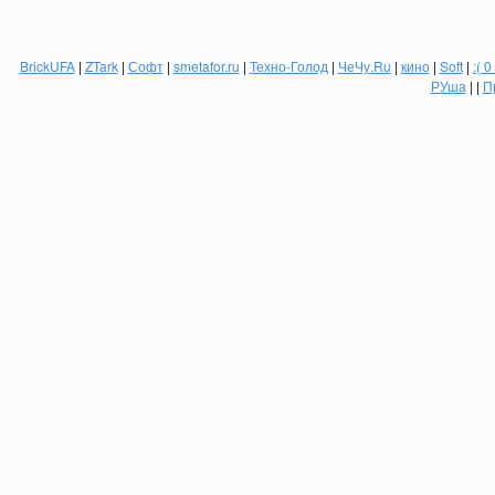
BrickUFA
|
ZTark
|
Софт
|
smetafor.ru
|
Техно-Голод
|
ЧеЧу.Ru
|
кино
|
Soft
|
:( 0
РУша
| |
П