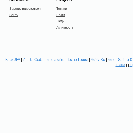
Зарегистрироваться
Топики
Войти
Блоги
Люди
Активность
BrickUFA
|
ZTark
|
Софт
|
smetafor.ru
|
Техно-Голод
|
ЧеЧу.Ru
|
кино
|
Soft
|
:( 0
РУша
| |
П