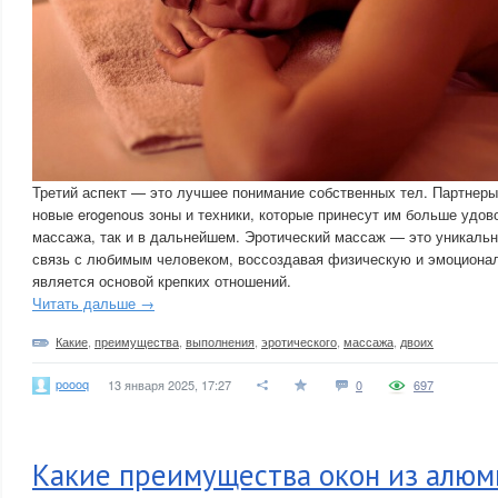
Третий аспект — это лучшее понимание собственных тел. Партнеры
новые erogenous зоны и техники, которые принесут им больше удов
массажа, так и в дальнейшем. Эротический массаж — это уникаль
связь с любимым человеком, воссоздавая физическую и эмоциона
является основой крепких отношений.
Читать дальше →
Какие
,
преимущества
,
выполнения
,
эротического
,
массажа
,
двоих
poooq
13 января 2025, 17:27
0
697
Какие преимущества окон из алюм