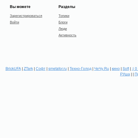
Вы можете
Разделы
Зарегистрироваться
Топики
Войти
Блоги
Люди
Активность
BrickUFA
|
ZTark
|
Софт
|
smetafor.ru
|
Техно-Голод
|
ЧеЧу.Ru
|
кино
|
Soft
|
:( 0
РУша
| |
П