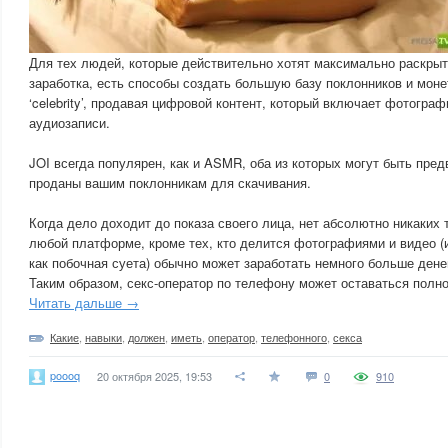
Для тех людей, которые действительно хотят максимально раскрыт
заработка, есть способы создать большую базу поклонников и моне
‘celebrity’, продавая цифровой контент, который включает фотограф
аудиозаписи.
JOI всегда популярен, как и ASMR, оба из которых могут быть пре
проданы вашим поклонникам для скачивания.
Когда дело доходит до показа своего лица, нет абсолютно никаких 
любой платформе, кроме тех, кто делится фотографиями и видео (и
как побочная суета) обычно может заработать немного больше дене
Таким образом, секс-оператор по телефону может оставаться полн
Читать дальше →
Какие
,
навыки
,
должен
,
иметь
,
оператор
,
телефонного
,
секса
poooq
20 октября 2025, 19:53
0
910