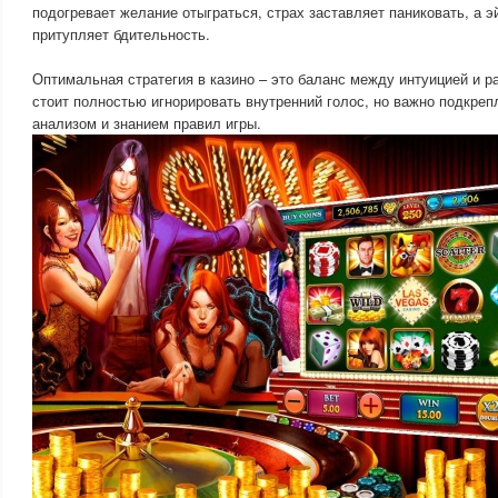
подогревает желание отыграться, страх заставляет паниковать, а 
притупляет бдительность.
Оптимальная стратегия в казино – это баланс между интуицией и 
стоит полностью игнорировать внутренний голос, но важно подкреп
анализом и знанием правил игры.