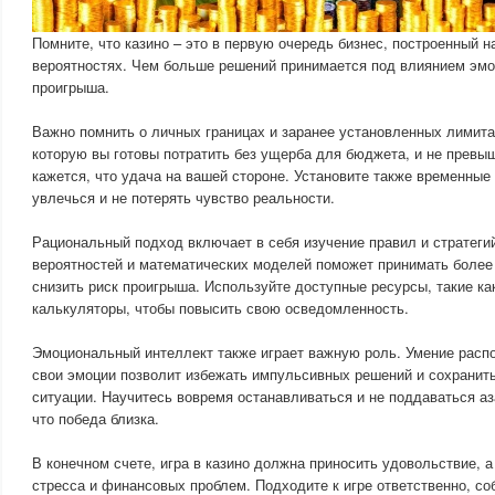
Помните, что казино – это в первую очередь бизнес, построенный 
вероятностях. Чем больше решений принимается под влиянием эмо
проигрыша.
Важно помнить о личных границах и заранее установленных лимит
которую вы готовы потратить без ущерба для бюджета, и не превы
кажется, что удача на вашей стороне. Установите также временные 
увлечься и не потерять чувство реальности.
Рациональный подход включает в себя изучение правил и стратеги
вероятностей и математических моделей поможет принимать более
снизить риск проигрыша. Используйте доступные ресурсы, такие как
калькуляторы, чтобы повысить свою осведомленность.
Эмоциональный интеллект также играет важную роль. Умение распо
свои эмоции позволит избежать импульсивных решений и сохранит
ситуации. Научитесь вовремя останавливаться и не поддаваться аз
что победа близка.
В конечном счете, игра в казино должна приносить удовольствие, а
стресса и финансовых проблем. Подходите к игре ответственно, с