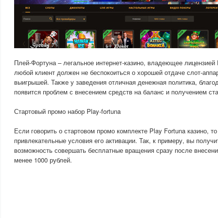
Плей-Фортуна – легальное интернет-казино, владеющее лицензией 
любой клиент должен не беспокоиться о хорошей отдаче слот-аппа
выигрышей. Также у заведения отличная денежная политика, благод
появится проблем с внесением средств на баланс и получением ст
Стартовый промо набор Play-fortuna
Если говорить о стартовом промо комплекте Play Fortuna казино, то
привлекательные условия его активации. Так, к примеру, вы получи
возможность совершать бесплатные вращения сразу после внесени
менее 1000 рублей.