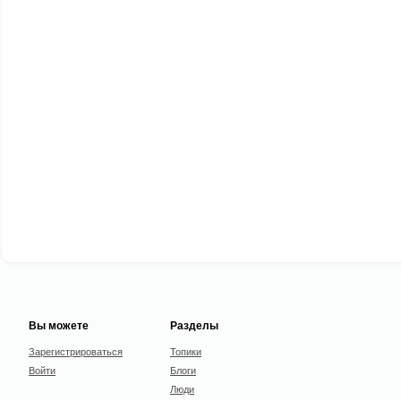
Вы можете
Разделы
Зарегистрироваться
Топики
Войти
Блоги
Люди