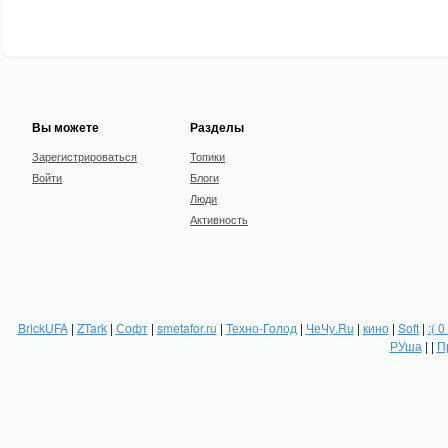
Вы можете
Разделы
Зарегистрироваться
Топики
Войти
Блоги
Люди
Активность
BrickUFA
|
ZTark
|
Софт
|
smetafor.ru
|
Техно-Голод
|
ЧеЧу.Ru
|
кино
|
Soft
|
:( 0
РУша
| |
П