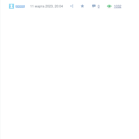
poooq
11 марта 2023, 20:04
0
1032