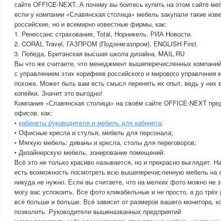
сайте OFFICE-NEXT. А почему вы боитесь купить на этом сайте ме
если у компании «Славянская столица» мебель закупали такие изве
российские, но и всемирно известные фирмы, как:
1. Ренессанс страхование, Total, Норникель, РИА Новости.
2. CORAL Travel, ГАЗПРОМ (Подземгазпром), ENGLISH First.
3. Победа, Британская высшая школа дизайна, MAIL.RU
Вы что же считаете, что менеджмент вышеперечисленных компаний
с управлением этих корифеев российского и мирового управления к
похоже. Может быть вам есть смысл перенять их опыт, ведь у них 
копейки. Значит это выгодно!
Компания «Славянская столица» на своём сайте OFFICE-NEXT пре
офисов, как:
•
кабинеты руководителя и мебель для кабинета
;
• Офисные кресла и стулья, мебель для персонала;
• Мягкую мебель: диваны и кресла, столы для переговоров;
• Дизайнерскую мебель, зонирование помещений.
Всё это не только красиво называется, но и прекрасно выглядит. 
есть возможность посмотреть всю вышеперечисленную мебель на 
никуда не нужно. Если вы считаете, что на мелких фото можно не з
могу вас успокоить. Все фото кликабельные и не просто, а до трёх
всё больше и больше. Всё зависит от размеров вашего монитора, к
позволить. Руководители вышеназванных предприятий