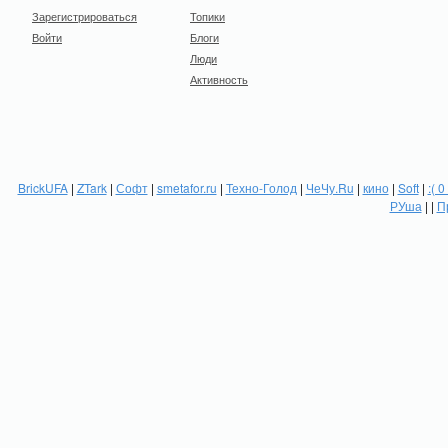
Зарегистрироваться
Топики
Войти
Блоги
Люди
Активность
BrickUFA
|
ZTark
|
Софт
|
smetafor.ru
|
Техно-Голод
|
ЧеЧу.Ru
|
кино
|
Soft
|
:( 0
РУша
| |
П