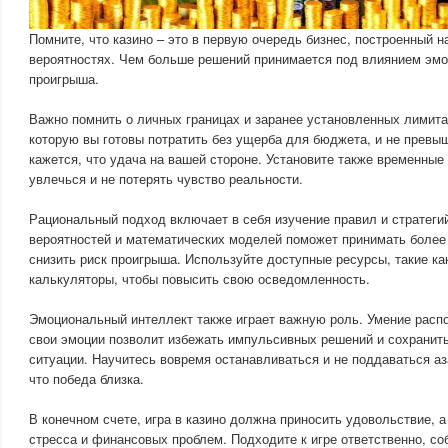
Помните, что казино – это в первую очередь бизнес, построенный 
вероятностях. Чем больше решений принимается под влиянием эмо
проигрыша.
Важно помнить о личных границах и заранее установленных лимит
которую вы готовы потратить без ущерба для бюджета, и не превы
кажется, что удача на вашей стороне. Установите также временные 
увлечься и не потерять чувство реальности.
Рациональный подход включает в себя изучение правил и стратеги
вероятностей и математических моделей поможет принимать более
снизить риск проигрыша. Используйте доступные ресурсы, такие как
калькуляторы, чтобы повысить свою осведомленность.
Эмоциональный интеллект также играет важную роль. Умение распо
свои эмоции позволит избежать импульсивных решений и сохранит
ситуации. Научитесь вовремя останавливаться и не поддаваться аз
что победа близка.
В конечном счете, игра в казино должна приносить удовольствие, а
стресса и финансовых проблем. Подходите к игре ответственно, с