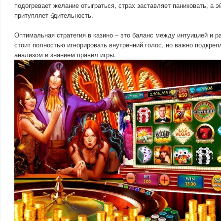
подогревает желание отыграться, страх заставляет паниковать, а 
притупляет бдительность.
Оптимальная стратегия в казино – это баланс между интуицией и 
стоит полностью игнорировать внутренний голос, но важно подкреп
анализом и знанием правил игры.