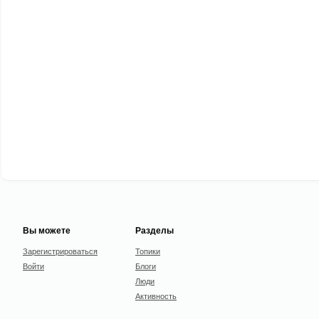
Вы можете
Разделы
Зарегистрироваться
Топики
Войти
Блоги
Люди
Активность