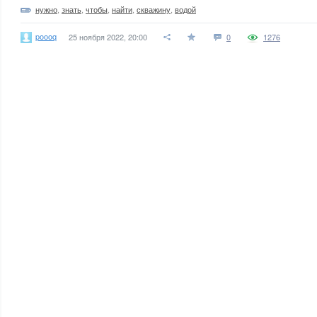
нужно
,
знать
,
чтобы
,
найти
,
скважину
,
водой
poooq
25 ноября 2022, 20:00
0
1276