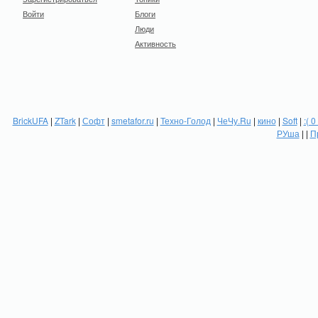
Войти
Блоги
Люди
Активность
BrickUFA
|
ZTark
|
Софт
|
smetafor.ru
|
Техно-Голод
|
ЧеЧу.Ru
|
кино
|
Soft
|
:( 0
РУша
| |
П