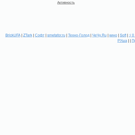
Активность
BrickUFA
|
ZTark
|
Софт
|
smetafor.ru
|
Техно-Голод
|
ЧеЧу.Ru
|
кино
|
Soft
|
:( 0
РУша
| |
П