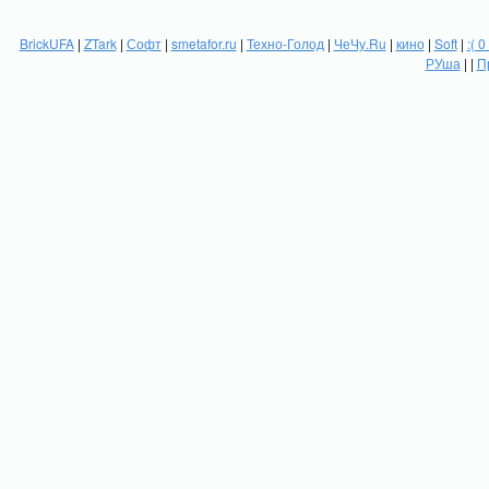
BrickUFA
|
ZTark
|
Софт
|
smetafor.ru
|
Техно-Голод
|
ЧеЧу.Ru
|
кино
|
Soft
|
:( 0
РУша
| |
П