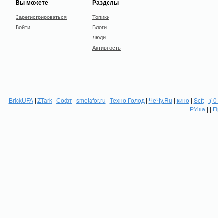
Вы можете
Разделы
Зарегистрироваться
Топики
Войти
Блоги
Люди
Активность
BrickUFA
|
ZTark
|
Софт
|
smetafor.ru
|
Техно-Голод
|
ЧеЧу.Ru
|
кино
|
Soft
|
:( 0
РУша
| |
П