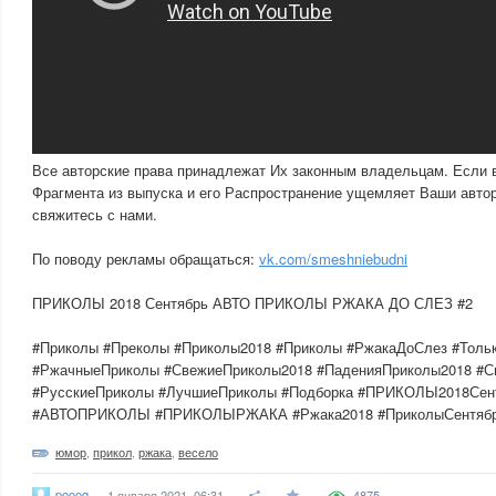
Все авторские права принадлежат Их законным владельцам. Если 
Фрагмента из выпуска и его Распространение ущемляет Ваши автор
свяжитесь с нами.
По поводу рекламы обращаться:
vk.com/smeshniebudni
ПРИКОЛЫ 2018 Сентябрь АВТО ПРИКОЛЫ РЖАКА ДО СЛЕЗ #2
#Приколы #Преколы #Приколы2018 #Приколы #РжакаДоСлез #Тол
#РжачныеПриколы #СвежиеПриколы2018 #ПаденияПриколы2018 #С
#РусскиеПриколы #ЛучшиеПриколы #Подборка #ПРИКОЛЫ2018Сент
#АВТОПРИКОЛЫ #ПРИКОЛЫРЖАКА #Ржака2018 #ПриколыСентябр
юмор
,
прикол
,
ржака
,
весело
poooq
1 января 2021, 06:31
4875