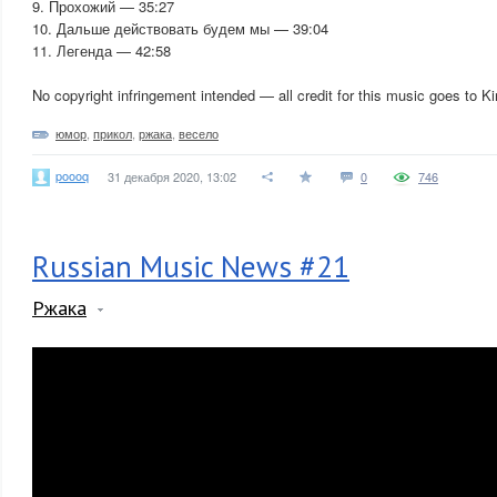
9. Прохожий — 35:27
10. Дальше действовать будем мы — 39:04
11. Легенда — 42:58
No copyright infringement intended — all credit for this music goes to Ki
юмор
,
прикол
,
ржака
,
весело
poooq
31 декабря 2020, 13:02
0
746
Russian Music News #21
Ржака