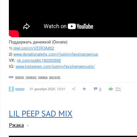
Поддержать денежкой (Donate):
1)
qiwi.com/n/VEROA852
2)
www.donationalerts.com/r/justmyfavstrangemus
VK:
vk.com/public182253592
IG:
www.instagram.com/justmyfavstrangemusic/
юмор
,
прикол
,
ржака
,
весело
poooq
31 декабря 2020, 13:01
0
771
LIL PEEP SAD MIX
Ржака