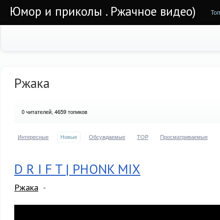
Юмор и приколы . Ржачное видео)
То
Ржака
0
читателей, 4659 топиков
Интересные
Новые
Обсуждаемые
TOP
Просматриваемые
D R I F T | PHONK MIX
Ржака