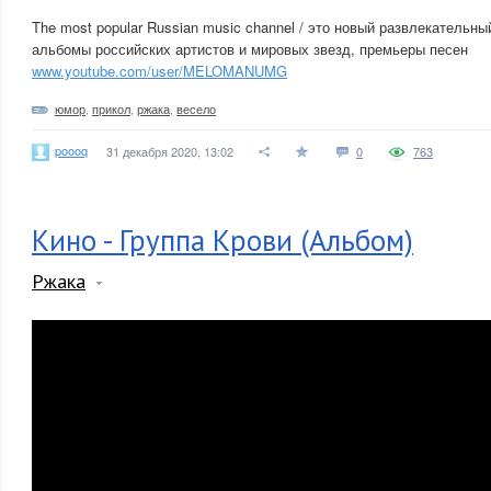
The most popular Russian music channel / это новый развлекательны
альбомы российских артистов и мировых звезд, премьеры песен
www.youtube.com/user/MELOMANUMG
юмор
,
прикол
,
ржака
,
весело
poooq
31 декабря 2020, 13:02
0
763
Кино - Группа Крови (Альбом)
Ржака