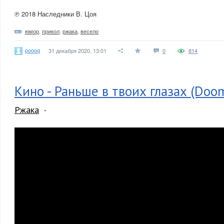
℗ 2018 Наследники В. Цоя
юмор
,
прикол
,
ржака
,
весело
poooq
31 декабря 2020, 13:01
0
814
Кино - Раньше в твоих глазах (Doo
Ржака