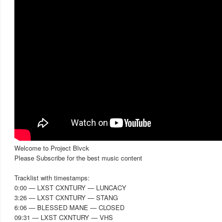
Welcome to Project Blvck
Please Subscribe for the best music content
Tracklist with timestamps:
0:00 — LXST CXNTURY — LUNCACY
3:26 — LXST CXNTURY — STANG
6:06 — BLESSED MANE — CLOSED
09:31 — LXST CXNTURY — VHS