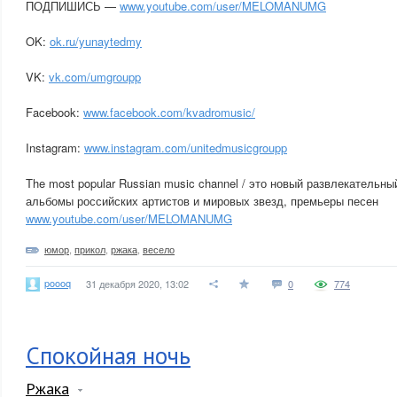
ПОДПИШИСЬ —
www.youtube.com/user/MELOMANUMG
OK:
ok.ru/yunaytedmy
VK:
vk.com/umgroupp
Facebook:
www.facebook.com/kvadromusic/
Instagram:
www.instagram.com/unitedmusicgroupp
The most popular Russian music channel / это новый развлекательны
альбомы российских артистов и мировых звезд, премьеры песен
www.youtube.com/user/MELOMANUMG
юмор
,
прикол
,
ржака
,
весело
poooq
31 декабря 2020, 13:02
0
774
Спокойная ночь
Ржака