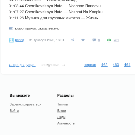
01:03:44 Chernikovskaya Hata — Nochnoe Randevu
01:07:27 Chernikovskaya Hata — Nazhmi Na Knopku
01:11:26 Музыка для грузовых лифтов — Жизнь
юмор
,
прикол
,
ржака
,
весело
poooq
31 декабря 2020, 13:01
0
781
← предыдущая
следующая →
первая
462
463
464
Вы можете
Разделы
Зарегистрироваться
Топики
Войти
Блоги
Люди
Активность