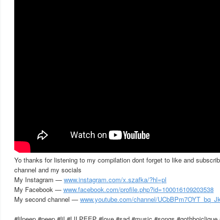
Yo thanks for listening to my compilation dont forget to like and subsc
channel and my socials
My Instagram —
www.instagram.com/x.szafka/?hl=pl
My Facebook —
www.facebook.com/profile.php?id=100016109203538
My second channel —
www.youtube.com/channel/UCbBPm7OYT_bq_J
#lilpeep #peep #lil #LILPEEP #love #sad #music #songs #gothboicliqu