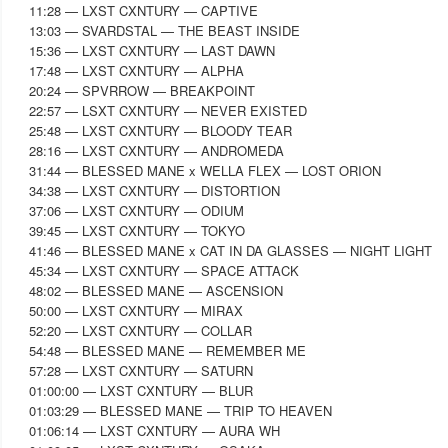
11:28 — LXST CXNTURY — CAPTIVE
13:03 — SVARDSTAL — THE BEAST INSIDE
15:36 — LXST CXNTURY — LAST DAWN
17:48 — LXST CXNTURY — ALPHA
20:24 — SPVRROW — BREAKPOINT
22:57 — LSXT CXNTURY — NEVER EXISTED
25:48 — LXST CXNTURY — BLOODY TEAR
28:16 — LXST CXNTURY — ANDROMEDA
31:44 — BLESSED MANE x WELLA FLEX — LOST ORION
34:38 — LXST CXNTURY — DISTORTION
37:06 — LXST CXNTURY — ODIUM
39:45 — LXST CXNTURY — TOKYO
41:46 — BLESSED MANE x CAT IN DA GLASSES — NIGHT LIGHT
45:34 — LXST CXNTURY — SPACE ATTACK
48:02 — BLESSED MANE — ASCENSION
50:00 — LXST CXNTURY — MIRAX
52:20 — LXST CXNTURY — COLLAR
54:48 — BLESSED MANE — REMEMBER ME
57:28 — LXST CXNTURY — SATURN
01:00:00 — LXST CXNTURY — BLUR
01:03:29 — BLESSED MANE — TRIP TO HEAVEN
01:06:14 — LXST CXNTURY — AURA WH