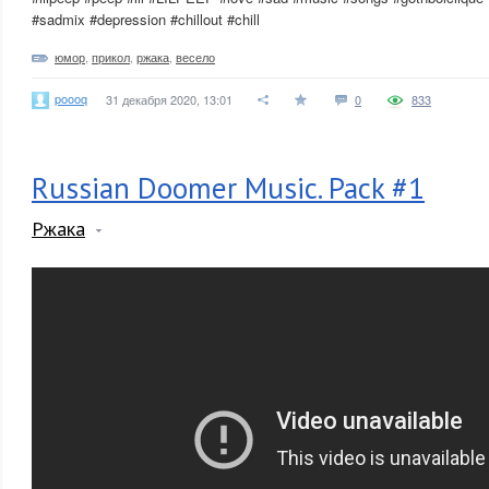
#sadmix #depression #chillout #chill
юмор
,
прикол
,
ржака
,
весело
poooq
31 декабря 2020, 13:01
0
833
Russian Doomer Music. Pack #1
Ржака