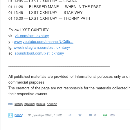
01:09:05 — LXST CXNTURY — OSAKA
01:11:26 — BLESSED MANE — WHEN IN THE PAST
01:13:48 — LXST CXNTURY — STAR WAY
01:16:30 — LXST CXNTURY — THORNY PATH
Follow LXST CXNTURY:
vk:
vk.com/lxst_cxntury
yt:
www.youtube.com/channel/UCdlb...
ig:
www.instagram.com/lxst_cxntury/
sc:
soundcloud.com/lxst_cxntury
__________________________________________________
All published materials are provided for informational purposes only and
commercial purposes.
The creators of the page are not responsible for the materials collected h
their respective owners.
юмор
,
прикол
,
ржака
,
весело
poooq
31 декабря 2020, 13:02
0
720