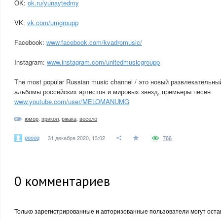
OK:
ok.ru/yunaytedmy
VK:
vk.com/umgroupp
Facebook:
www.facebook.com/kvadromusic/
Instagram:
www.instagram.com/unitedmusicgroupp
The most popular Russian music channel / это новый развлекательны
альбомы российских артистов и мировых звезд, премьеры песен
www.youtube.com/user/MELOMANUMG
юмор
,
прикол
,
ржака
,
весело
poooq
31 декабря 2020, 13:02
766
0
комментариев
Только зарегистрированные и авторизованные пользователи могут оста