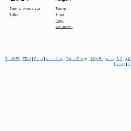
Зарегистрироваться
Топики
Войти
Блоги
Люди
Активность
BrickUFA
|
ZTark
|
Софт
|
smetafor.ru
|
Техно-Голод
|
ЧеЧу.Ru
|
кино
|
Soft
|
:( 0
РУша
| |
П