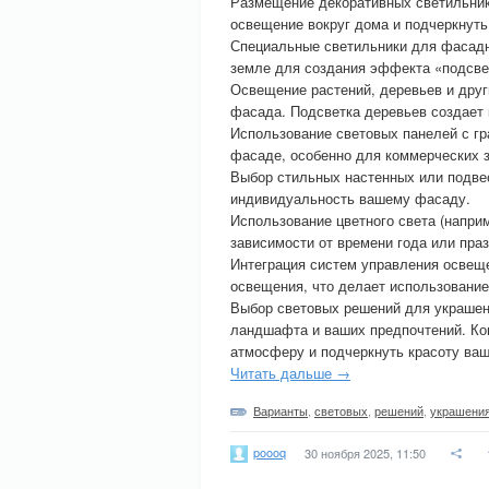
Размещение декоративных светильник
освещение вокруг дома и подчеркнуть
Специальные светильники для фасадн
земле для создания эффекта «подсве
Освещение растений, деревьев и дру
фасада. Подсветка деревьев создает 
Использование световых панелей с гр
фасаде, особенно для коммерческих 
Выбор стильных настенных или подве
индивидуальность вашему фасаду.
Использование цветного света (напри
зависимости от времени года или праз
Интеграция систем управления освещ
освещения, что делает использование
Выбор световых решений для украшен
ландшафта и ваших предпочтений. Ко
атмосферу и подчеркнуть красоту ваше
Читать дальше →
Варианты
,
световых
,
решений
,
украшени
poooq
30 ноября 2025, 11:50