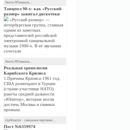
Лента ЯПлакалъ...
Танцпол 90-х: как «Русский
размер» зажигал дискотеки
«Русский размер» —
петербургская группа, ставшая
одним из заметных
представителей российской
электронной танцевальной
музыки 1990-х. В её звучании
сочетали
Лента ЯПлакалъ...
Реальная хронология
Карибского Кризиса
1.Причина Кризиса-1961 год.
США размещают в Турции
(стране-участнице НАТО)
ракеты средней дальности
«Юпитер», которые могли
достичь Москвы и главных
промыш
JoyReactor - смешные картинки ...
Пост №6359974