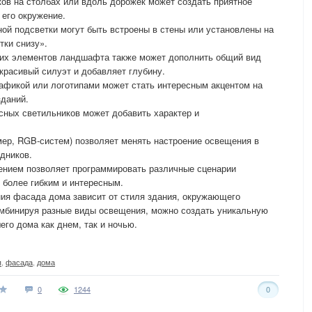
ов на столбах или вдоль дорожек может создать приятное
 его окружение.
ой подсветки могут быть встроены в стены или установлены на
тки снизу».
гих элементов ландшафта также может дополнить общий вид
красивый силуэт и добавляет глубину.
афикой или логотипами может стать интересным акцентом на
зданий.
сных светильников может добавить характер и
мер, RGB-систем) позволяет менять настроение освещения в
дников.
ением позволяет программировать различные сценарии
 более гибким и интересным.
ия фасада дома зависит от стиля здания, окружающего
мбинируя разные виды освещения, можно создать уникальную
го дома как днем, так и ночью.
я
,
фасада
,
дома
0
1244
0