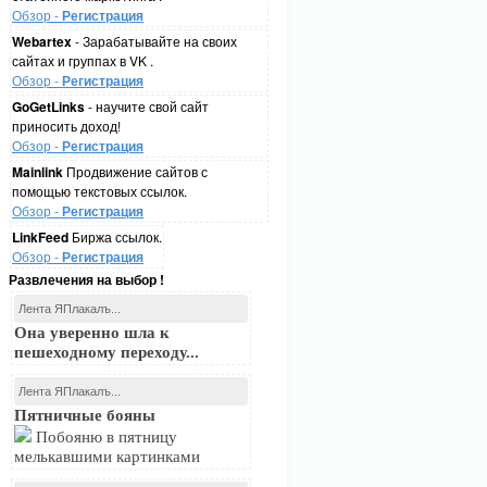
Обзор -
Регистрация
Webartex
- Зарабатывайте на своих
сайтах и группах в VK .
Обзор -
Регистрация
GoGetLinks
- научите свой сайт
приносить доход!
Обзор -
Регистрация
Mainlink
Продвижение сайтов с
помощью текстовых ссылок.
Обзор -
Регистрация
LinkFeed
Биржа ссылок.
Обзор -
Регистрация
Развлечения на выбор !
Лента ЯПлакалъ...
Она уверенно шла к
пешеходному переходу...
Лента ЯПлакалъ...
Пятничные бояны
Побояню в пятницу
мелькавшими картинками