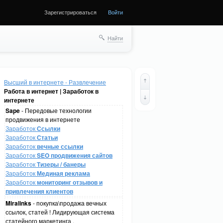
Зарегистрироваться
Войти
Найти
Высший в интернете - Развлечение
Работа в интернет | Заработок в
интернете
Sape
- Передовые технологии
продвижения в интернете
Заработок
Ссылки
Заработок
Статьи
Заработок
вечные ссылки
Заработок
SEO продвижения сайтов
Заработок
Тизеры / банеры
Заработок
Мединая реклама
Заработок
мониторинг отзывов и
привлечения клиентов
Miralinks
- покупка\продажа вечных
ссылок, статей ! Лидирующая система
статейного маркетинга .