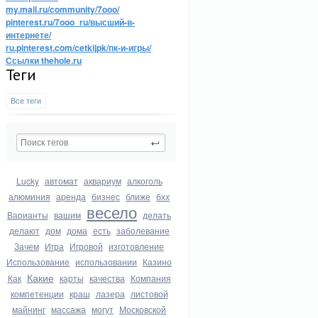
my.mail.ru/community/7ooo/
pinterest.ru/7ooo_ru/высший-в-
интернете/
ru.pinterest.com/cetkijpk/пк-и-игры/
Ссылки thehole.ru
Теги
Все теги
Lucky
автомат
аквариум
алкоголь
алюминия
аренда
бизнес
ближе
бхх
весело
Варианты
вашим
делать
делают
дом
дома
есть
заболевание
Зачем
Игра
Игровой
изготовление
Использование
использовании
Казино
Какие
Как
карты
качества
Компания
компетенции
краш
лазера
листовой
майнинг
массажа
могут
Московской