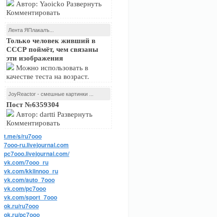
Автор: Yaoicko Развернуть
Комментировать
Лента ЯПлакалъ...
Только человек живший в
СССР поймёт, чем связаны
эти изображения
Можно использовать в
качестве теста на возраст.
JoyReactor - смешные картинки ...
Пост №6359304
Автор: dartti Развернуть
Комментировать
t.me/s/ru7ooo
7ooo-ru.livejournal.com
pc7ooo.livejournal.com/
vk.com/7ooo_ru
vk.com/kkiinnoo_ru
vk.com/auto_7ooo
vk.com/pc7ooo
vk.com/sport_7ooo
ok.ru/ru7ooo
ok.ru/pc7ooo