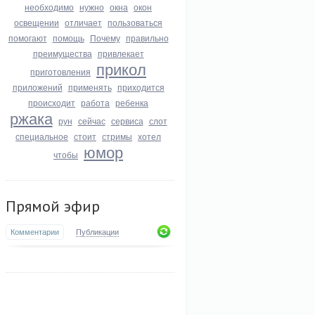
необходимо
нужно
окна
окон
освещении
отличает
пользоваться
помогают
помощь
Почему
правильно
преимущества
привлекает
прикол
приготовления
приложений
применять
приходится
происходит
работа
ребенка
ржака
рун
сейчас
сервиса
слот
специальное
стоит
стримы
хотел
юмор
чтобы
Прямой эфир
Комментарии
Публикации