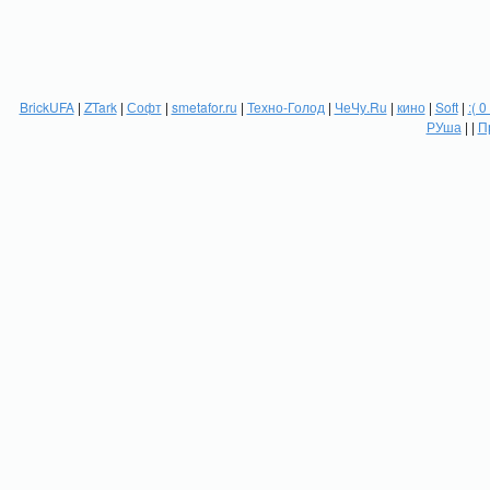
BrickUFA
|
ZTark
|
Софт
|
smetafor.ru
|
Техно-Голод
|
ЧеЧу.Ru
|
кино
|
Soft
|
:( 0
РУша
| |
П