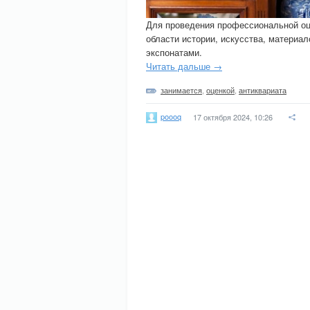
Для проведения профессиональной оц
области истории, искусства, материа
экспонатами.
Читать дальше →
занимается
,
оценкой
,
антиквариата
poooq
17 октября 2024, 10:26