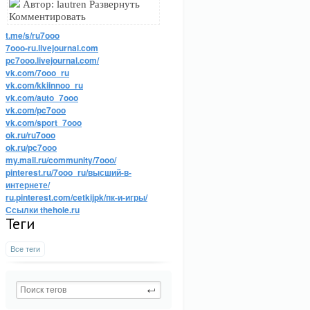
Автор: lautren Развернуть
Комментировать
t.me/s/ru7ooo
7ooo-ru.livejournal.com
pc7ooo.livejournal.com/
vk.com/7ooo_ru
vk.com/kkiinnoo_ru
vk.com/auto_7ooo
vk.com/pc7ooo
vk.com/sport_7ooo
ok.ru/ru7ooo
ok.ru/pc7ooo
my.mail.ru/community/7ooo/
pinterest.ru/7ooo_ru/высший-в-
интернете/
ru.pinterest.com/cetkijpk/пк-и-игры/
Ссылки thehole.ru
Теги
Все теги