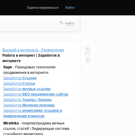
Зарегистрироваться
Войти
Найти
Высший в интернете - Развлечение
Работа в интернет | Заработок в
интернете
Sape
- Передовые технологии
продвижения в интернете
Заработок
Ссылки
Заработок
Статьи
Заработок
вечные ссылки
Заработок
SEO продвижения сайтов
Заработок
Тизеры / банеры
Заработок
Мединая реклама
Заработок
мониторинг отзывов и
привлечения клиентов
Miralinks
- покупка\продажа вечных
ссылок, статей ! Лидирующая система
статейного маркетинга .