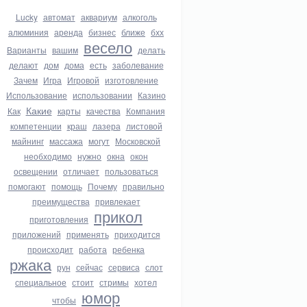
Lucky
автомат
аквариум
алкоголь
алюминия
аренда
бизнес
ближе
бхх
весело
Варианты
вашим
делать
делают
дом
дома
есть
заболевание
Зачем
Игра
Игровой
изготовление
Использование
использовании
Казино
Какие
Как
карты
качества
Компания
компетенции
краш
лазера
листовой
майнинг
массажа
могут
Московской
необходимо
нужно
окна
окон
освещении
отличает
пользоваться
помогают
помощь
Почему
правильно
преимущества
привлекает
прикол
приготовления
приложений
применять
приходится
происходит
работа
ребенка
ржака
рун
сейчас
сервиса
слот
специальное
стоит
стримы
хотел
юмор
чтобы