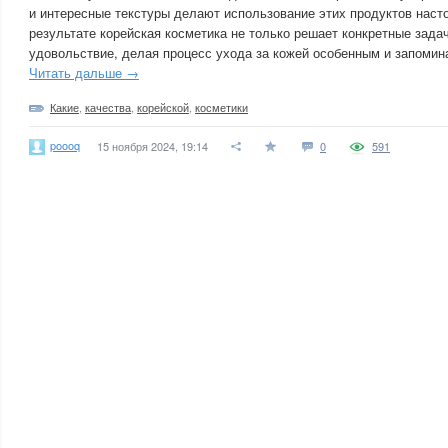
и интересные текстуры делают использование этих продуктов наст
результате корейская косметика не только решает конкретные задач
удовольствие, делая процесс ухода за кожей особенным и запоми
Читать дальше →
Какие
,
качества
,
корейской
,
косметики
poooq
15 ноября 2024, 19:14
0
591