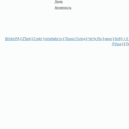
Люди
Активность
BrickUFA
|
ZTark
|
Софт
|
smetafor.ru
|
Техно-Голод
|
ЧеЧу.Ru
|
кино
|
Soft
|
:( 0
РУша
| |
П