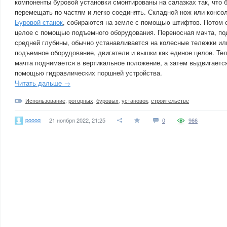
компоненты буровой установки смонтированы на салазках так, что
перемещать по частям и легко соединять. Складной нож или консо
Буровой станок
, собираются на земле с помощью штифтов. Потом 
целое с помощью подъемного оборудования. Переносная мачта, п
средней глубины, обычно устанавливается на колесные тележки и
подъемное оборудование, двигатели и вышки как единое целое. Те
мачта поднимается в вертикальное положение, а затем выдвигаетс
помощью гидравлических поршней устройства.
Читать дальше →
Использование
,
роторных
,
буровых
,
установок
,
строительстве
poooq
21 ноября 2022, 21:25
0
966