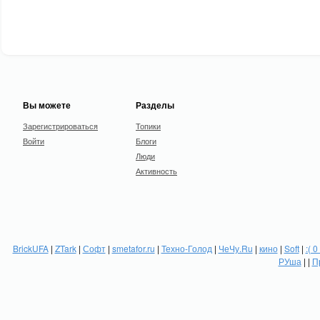
Вы можете
Разделы
Зарегистрироваться
Топики
Войти
Блоги
Люди
Активность
BrickUFA
|
ZTark
|
Софт
|
smetafor.ru
|
Техно-Голод
|
ЧеЧу.Ru
|
кино
|
Soft
|
:( 0
РУша
| |
П