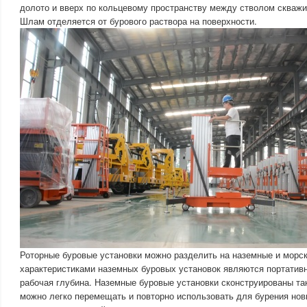
долото и вверх по кольцевому пространству между стволом скважи
Шлам отделяется от бурового раствора на поверхности.
Роторные буровые установки можно разделить на наземные и морс
характеристиками наземных буровых установок являются портатив
рабочая глубина. Наземные буровые установки сконструированы та
можно легко перемещать и повторно использовать для бурения но