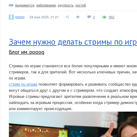
выражается
,
заболевание
,
хрупкость
,
костей
poooq
28 мая 2025, 21:21
0
962
Зачем нужно делать стримы по иг
Блог им. poooq
Стримы по играм становятся все более популярными и имеют множ
стримеров, так и для зрителей. Вот несколько ключевых причин, з
по играм.
стрим по играм
позволяет формировать и развивать сообщество е
могут общаться друг с другом и с стримером, что создает атмосф
Игровые стримы предлагают зрителям развлечение в реальном вр
наблюдать за игровым процессом, особенно когда стример демонст
или комментирует происходящее.