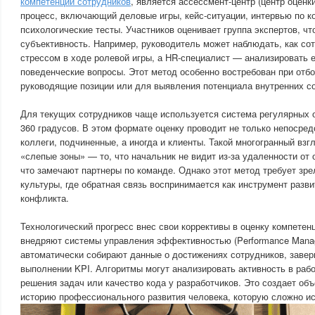
компетенций сотрудников
, является ассессмент-центр (центр оценк
процесс, включающий деловые игры, кейс-ситуации, интервью по к
психологические тесты. Участников оценивает группа экспертов, ч
субъективность. Например, руководитель может наблюдать, как со
стрессом в ходе ролевой игры, а HR-специалист — анализировать е
поведенческие вопросы. Этот метод особенно востребован при отбо
руководящие позиции или для выявления потенциала внутренних с
Для текущих сотрудников чаще используется система регулярных 
360 градусов. В этом формате оценку проводит не только непосред
коллеги, подчиненные, а иногда и клиенты. Такой многогранный взг
«слепые зоны» — то, что начальник не видит из-за удаленности от
что замечают партнеры по команде. Однако этот метод требует зре
культуры, где обратная связь воспринимается как инструмент разви
конфликта.
Технологический прогресс внес свои коррективы в оценку компетен
внедряют системы управления эффективностью (Performance Mana
автоматически собирают данные о достижениях сотрудников, завер
выполнении KPI. Алгоритмы могут анализировать активность в рабо
решения задач или качество кода у разработчиков. Это создает о
историю профессионального развития человека, которую сложно ис