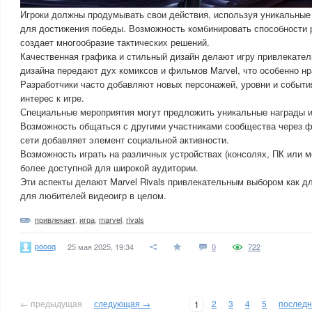
Игроки должны продумывать свои действия, используя уникальные
для достижения победы. Возможность комбинировать способности
создает многообразие тактических решений.
Качественная графика и стильный дизайн делают игру привлекател
дизайна передают дух комиксов и фильмов Marvel, что особенно н
Разработчики часто добавляют новых персонажей, уровни и событи
интерес к игре.
Специальные мероприятия могут предложить уникальные награды и
Возможность общаться с другими участниками сообщества через 
сети добавляет элемент социальной активности.
Возможность играть на различных устройствах (консолях, ПК или м
более доступной для широкой аудитории.
Эти аспекты делают Marvel Rivals привлекательным выбором как для
для любителей видеоигр в целом.
привлекает
,
игра
,
marvel
,
rivals
poooq
25 мая 2025, 19:34
0
722
← предыдущая
следующая →
2
3
4
5
послед
1