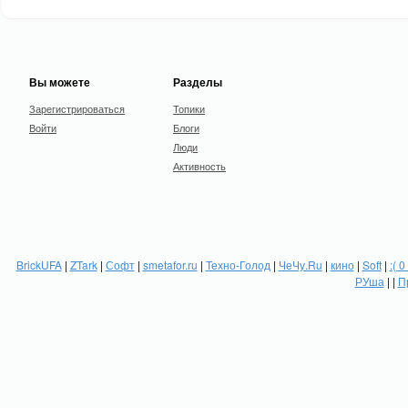
Вы можете
Разделы
Зарегистрироваться
Топики
Войти
Блоги
Люди
Активность
BrickUFA
|
ZTark
|
Софт
|
smetafor.ru
|
Техно-Голод
|
ЧеЧу.Ru
|
кино
|
Soft
|
:( 0
РУша
| |
П