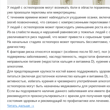
У людей с остеопорозом могут возникать боли в области пораженны
уже произошли переломы или микротрещины.
С течением времени может наблюдаться ухудшение осанки, включа
(изгиб позвоночника), что связано с компрессионными переломами 
У людей с остеопорозом может происходить уменьшение роста из-з
Из-за слабости мышц и нарушений равновесия у пожилых людей с 
увеличивается риск падений, что может привести к серьезным трав
На начальных стадиях остеопороз может протекать бессимптомно, 
диагностику.
К факторам риска относятся возраст (особенно после 50 лет), пол
подвержены заболеванию), наследственность, недостаток физическ
неправильное питание (недостаток кальция и витамина D), курение 
алкоголем.
Для предотвращения хрупкости костей важно поддерживать здоров
питаться (включая достаточное количество кальция и витамина D),
активностью, избегать курения и чрезмерного употребления алкогол
остеопороза могут быть назначены медикаменты для укрепления ко
Если вы подозреваете наличие данного заболевания или имеете фа
рекомендуется проконсультироваться с врачом для получения про
состояния здоровья и рекомендаций по профилактике или лечению.
Читать дальше →