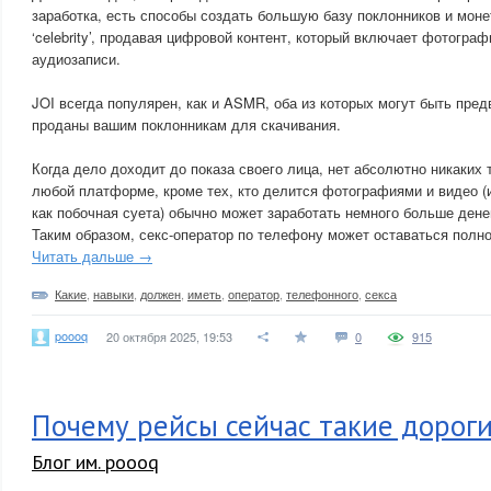
заработка, есть способы создать большую базу поклонников и моне
‘celebrity’, продавая цифровой контент, который включает фотограф
аудиозаписи.
JOI всегда популярен, как и ASMR, оба из которых могут быть пре
проданы вашим поклонникам для скачивания.
Когда дело доходит до показа своего лица, нет абсолютно никаких 
любой платформе, кроме тех, кто делится фотографиями и видео (и
как побочная суета) обычно может заработать немного больше дене
Таким образом, секс-оператор по телефону может оставаться полн
Читать дальше →
Какие
,
навыки
,
должен
,
иметь
,
оператор
,
телефонного
,
секса
poooq
20 октября 2025, 19:53
0
915
Почему рейсы сейчас такие дорог
Блог им. poooq