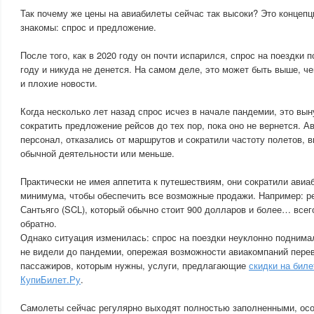
Так почему же цены на авиабилеты сейчас так высоки? Это концепц
знакомы: спрос и предложение.
После того, как в 2020 году он почти испарился, спрос на поездки 
году и никуда не денется. На самом деле, это может быть выше, че
и плохие новости.
Когда несколько лет назад спрос исчез в начале пандемии, это вы
сократить предложение рейсов до тех пор, пока оно не вернется. А
персонал, отказались от маршрутов и сократили частоту полетов, 
обычной деятельности или меньше.
Практически не имея аппетита к путешествиям, они сократили ави
минимума, чтобы обеспечить все возможные продажи. Например: ре
Сантьяго (SCL), который обычно стоит 900 долларов и более… всег
обратно.
Однако ситуация изменилась: спрос на поездки неуклонно поднимал
не видели до пандемии, опережая возможности авиакомпаний перев
пассажиров, которым нужны, услуги, предлагающие
скидки на бил
КупиБилет.Ру
.
Самолеты сейчас регулярно выходят полностью заполненными, ос