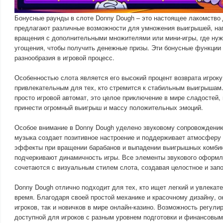
Бонусные раунды в слоте Donny Dough – это настоящее лакомство 
предлагают различные возможности для умножения выигрышей, на
вращения с дополнительными множителями или мини-игры, где нуж
угощения, чтобы получить денежные призы. Эти бонусные функции
разнообразия в игровой процесс.
Особенностью слота является его высокий процент возврата игроку 
привлекательным для тех, кто стремится к стабильным выигрышам.
просто игровой автомат, это целое приключение в мире сладостей,
принести огромный выигрыш и массу положительных эмоций.
Особое внимание в Donny Dough уделено звуковому сопровождению
музыка создает позитивное настроение и поддерживает атмосферу 
эффекты при вращении барабанов и выпадении выигрышных комбин
подчеркивают динамичность игры. Все элементы звукового оформл
сочетаются с визуальным стилем слота, создавая целостное и за
Donny Dough отлично подходит для тех, кто ищет легкий и увлекат
время. Благодаря своей простой механике и красочному дизайну, о
игроков, так и новичков в мире онлайн-казино. Возможность регули
доступной для игроков с разным уровнем подготовки и финансовы