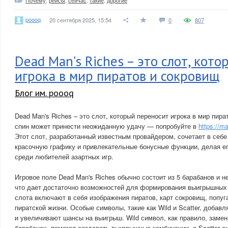
Почему
,
рейсы
,
сейчас
,
такие
,
дорогие
poooq
20 сентября 2025, 15:54
0
807
Dead Man's Riches – это слот, кот
игрока в мир пиратов и сокровищ
Блог им. poooq
Dead Man's Riches – это слот, который переносит игрока в мир пира
спин может принести неожиданную удачу — попробуйте в
https://m
Этот слот, разработанный известным провайдером, сочетает в себ
красочную графику и привлекательные бонусные функции, делая е
среди любителей азартных игр.
Игровое поле Dead Man's Riches обычно состоит из 5 барабанов и н
что дает достаточно возможностей для формирования выигрышных
слота включают в себя изображения пиратов, карт сокровищ, попуг
пиратской жизни. Особые символы, такие как Wild и Scatter, добав
и увеличивают шансы на выигрыш. Wild символ, как правило, заме
барабанах, помогая создавать выигрышные комбинации, а Scatter 