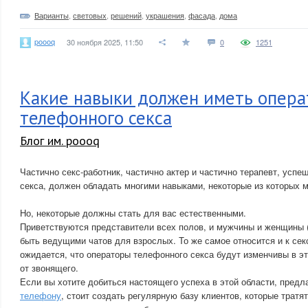
Варианты
,
световых
,
решений
,
украшения
,
фасада
,
дома
poooq
30 ноября 2025, 11:50
0
1251
Какие навыки должен иметь опера
телефонного секса
Блог им. poooq
Частично секс-работник, частично актер и частично терапевт, усп
секса, должен обладать многими навыками, некоторые из которых м
Но, некоторые должны стать для вас естественными.
Приветствуются представители всех полов, и мужчины и женщины (
быть ведущими чатов для взрослых. То же самое относится и к сек
ожидается, что операторы телефонного секса будут изменчивы в эт
от звонящего.
Если вы хотите добиться настоящего успеха в этой области, предл
телефону
, стоит создать регулярную базу клиентов, которые тратят