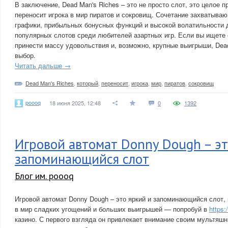
В заключение, Dead Man's Riches – это не просто слот, это целое 
переносит игрока в мир пиратов и сокровищ. Сочетание захватыва
графики, прибыльных бонусных функций и высокой волатильности 
популярных слотов среди любителей азартных игр. Если вы ищете 
принести массу удовольствия и, возможно, крупные выигрыши, Dea
выбор.
Читать дальше →
Dead Man's Riches
,
который
,
переносит
,
игрока
,
мир
,
пиратов
,
сокровищ
poooq
18 июня 2025, 12:48
0
1392
Игровой автомат Donny Dough – эт
запоминающийся слот
Блог им. poooq
Игровой автомат Donny Dough – это яркий и запоминающийся слот, 
в мир сладких угощений и больших выигрышей — попробуй в
https:
казино. С первого взгляда он привлекает внимание своим мультяш