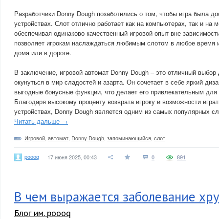
Разработчики Donny Dough позаботились о том, чтобы игра была до
устройствах. Слот отлично работает как на компьютерах, так и на 
обеспечивая одинаково качественный игровой опыт вне зависимост
позволяет игрокам наслаждаться любимым слотом в любое время и
дома или в дороге.
В заключение, игровой автомат Donny Dough – это отличный выбор д
окунуться в мир сладостей и азарта. Он сочетает в себе яркий диз
выгодные бонусные функции, что делает его привлекательным для ш
Благодаря высокому проценту возврата игроку и возможности играт
устройствах, Donny Dough является одним из самых популярных сло
Читать дальше →
Игровой
,
автомат
,
Donny Dough
,
запоминающийся
,
слот
poooq
17 июня 2025, 00:43
0
891
В чем выражается заболевание хру
Блог им. poooq