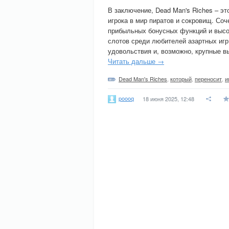
В заключение, Dead Man's Riches – эт
игрока в мир пиратов и сокровищ. Со
прибыльных бонусных функций и высо
слотов среди любителей азартных игр
удовольствия и, возможно, крупные в
Читать дальше →
Dead Man's Riches
,
который
,
переносит
,
и
poooq
18 июня 2025, 12:48