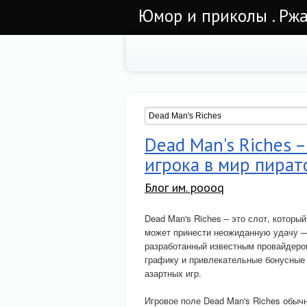
Юмор и приколы . Ржа
Dead Man's Riches –
игрока в мир пират
Блог им. poooq
Dead Man's Riches – это слот, которы
может принести неожиданную удачу 
разработанный известным провайдеро
графику и привлекательные бонусные
азартных игр.
Игровое поле Dead Man's Riches обычн