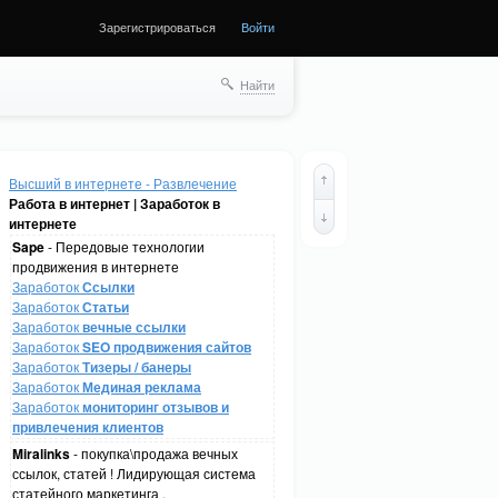
Зарегистрироваться
Войти
Найти
Высший в интернете - Развлечение
Работа в интернет | Заработок в
интернете
Sape
- Передовые технологии
продвижения в интернете
Заработок
Ссылки
Заработок
Статьи
Заработок
вечные ссылки
Заработок
SEO продвижения сайтов
Заработок
Тизеры / банеры
Заработок
Мединая реклама
Заработок
мониторинг отзывов и
привлечения клиентов
Miralinks
- покупка\продажа вечных
ссылок, статей ! Лидирующая система
статейного маркетинга .