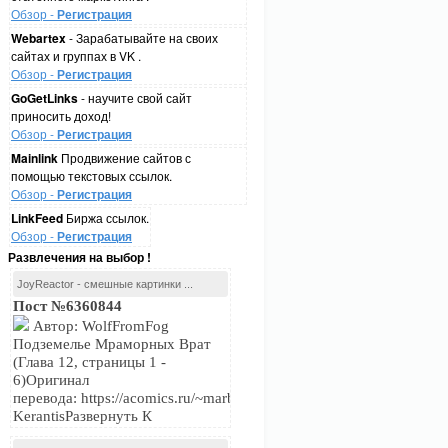
Обзор -
Регистрация
Webartex
- Зарабатывайте на своих
сайтах и группах в VK .
Обзор -
Регистрация
GoGetLinks
- научите свой сайт
приносить доход!
Обзор -
Регистрация
Mainlink
Продвижение сайтов с
помощью текстовых ссылок.
Обзор -
Регистрация
LinkFeed
Биржа ссылок.
Обзор -
Регистрация
Развлечения на выбор !
JoyReactor - смешные картинки ...
Пост №6360844
Автор: WolfFromFog
Подземелье Мраморных Врат
(Глава 12, страницы 1 -
6)Оригинал
перевода: https://acomics.ru/~marblegateПереводчик:
KerantisРазвернуть К