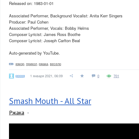
Released on: 1983-01-01
Associated Performer, Background Vocalist: Anita Kerr Singers
Producer: Paul Cohen
Associated Performer, Vocals: Bobby Helms
Composer Lyricist: James Ross Boothe
Composer Lyricist: Joseph Carlton Beal
Auto-generated by YouTube.
юмор
,
прикол
,
ржака
,
весело
poooq
1 января 2021, 06:09
0
701
Smash Mouth - All Star
Ржака