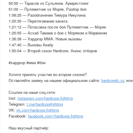
50:00 — Тарасов vs Сульянов. Армрестлинг
51:00 — Пулеметчик vs Моряк. Разбор боя
1:06:25 — Разоблачение Тимура Никулина
1:20:30 — Перетягивание каната
1:21:12 — Потасовка после боя Пулеметчик — Моряк
1:25:55 — Асхаб Тамаев о бое с Моряком и Марвином
1:36:38 — Хардкор ММА. Новые вызовы
1:47:40 — Вызовы Акабу
1:50:04 — Второй сезон Hardcore. Анонс отборов
#хардкор #мма #бои
Хотите принять участие во втором сезоне?
Оставляйте заявку на нашем официальном сайте:
hardcorefc.ru/
или 
Ссылки на наши соц.сети:
Inst:
instagram.com/hardcore.fighting
Telegram:
t.me/hardcorefighting
VK:
vk.com/hardcore.fighting
Facebook:
facebook.com//hardcore.fighting
Наш вкусный партнёр: