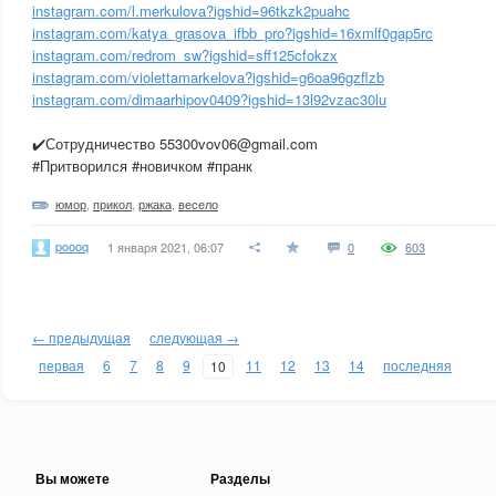
instagram.com/l.merkulova?igshid=96tkzk2puahc
instagram.com/katya_grasova_ifbb_pro?igshid=16xmlf0gap5rc
instagram.com/redrom_sw?igshid=sff125cfokzx
instagram.com/violettamarkelova?igshid=g6oa96gzflzb
instagram.com/dimaarhipov0409?igshid=13l92vzac30lu
✔️Сотрудничество 55300vov06@gmail.com
#Притворился #новичком #пранк
юмор
,
прикол
,
ржака
,
весело
poooq
1 января 2021, 06:07
0
603
← предыдущая
следующая →
первая
6
7
8
9
11
12
13
14
последняя
10
Вы можете
Разделы