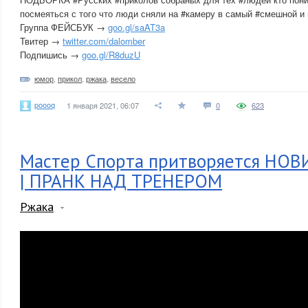
посмеяться с того что люди сняли на #камеру в самый #смешной и
Группа ФЕЙСБУК →
goo.gl/saAT3a
Твитер →
twitter.com/dalomber
Подпишись →
goo.gl/R8duzU
юмор
,
прикол
,
ржака
,
весело
poooq
1 января 2021, 06:07
0
623
Мастер Спорта притворяется НО
| ПРАНК НАД ТРЕНЕРОМ
Ржака