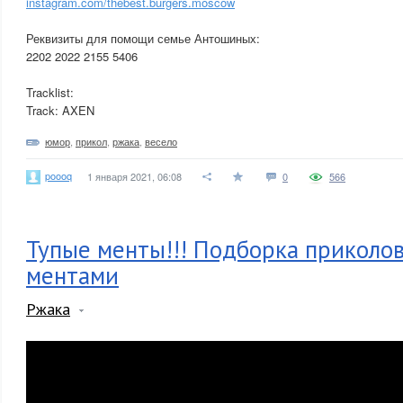
instagram.com/thebest.burgers.moscow
Реквизиты для помощи семье Антошиных:
2202 2022 2155 5406
Tracklist:
Track: AXEN
юмор
,
прикол
,
ржака
,
весело
poooq
1 января 2021, 06:08
0
566
Тупые менты!!! Подборка приколо
ментами
Ржака