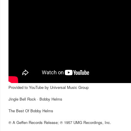
Provided to YouTube by Universal Music Group
Jingle Bell Rock · Bobby Helms
The Best Of Bobby Helms
℗ A Geffen Records Release; ℗ 1957 UMG Recordings, Inc.