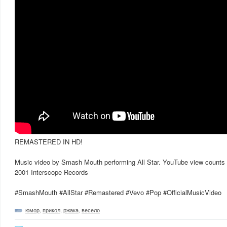
REMASTERED IN HD!
Music video by Smash Mouth performing All Star. YouTube view counts
2001 Interscope Records
#SmashMouth #AllStar #Remastered #Vevo #Pop #OfficialMusicVideo
юмор
,
прикол
,
ржака
,
весело