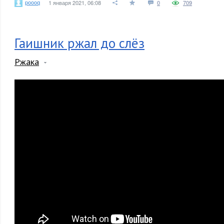
poooq
1 января 2021, 06:08
0
709
Гаишник ржал до слёз
Ржака