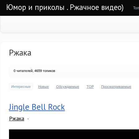
Юмор и приколы . Ржачное видео)
То
Ржака
0
читателей, 4659 топиков
Интересные
Новые
Обсуждаемые
TOP
Просматриваемые
Jingle Bell Rock
Ржака