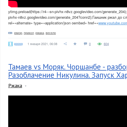
ytimg.preload(https://r4---sn-pivhx-n8vz.googlevideo.com/generate_204);y
pivhx-n8vz.googlevideo.com/generate_204?conn2);Гаишник ржал до с
rel=«alternate» type=«application/json oembed» href=«
www.youtube.co
юмор
,
прикол
,
ржака
,
весело
poooq
1 января 2021, 06:08
0
604
Тамаев vs Моряк. Чоршанбе - разбо
Разоблачение Никулина. Запуск Х
Ржака