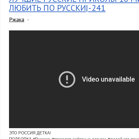
ЛЮБИТЬ ПО РУССКИ|-241
Ржака
ЭТО РОССИЯ ДЕТКА!
ПОДБОРКА #Русских #приколов собраных для тех #людей кто пон