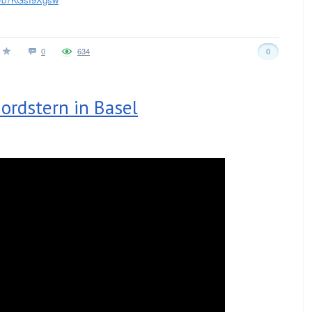
0
634
0
ordstern in Basel