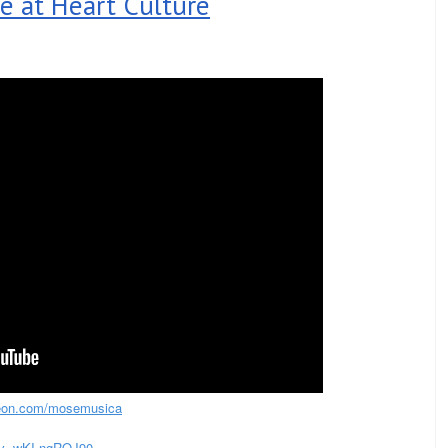
ve at Heart Culture
eon.com/mosemusica
?v=wKI-ngRQJ90