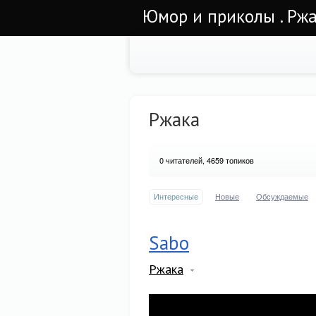
Юмор и приколы . Ржа
Ржака
0
читателей, 4659 топиков
Интересные
Новые
Обсуждаемые
Sabo
Ржака