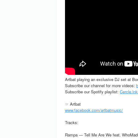
Artbat playing an exclusive DJ set at Bo
Subscribe our channel for more videos:
Subscribe our Spotify playlist:
Cercle.lnk
☞ Artbat
www.facebook.com/artbatmusic/
Tracks:
Rampa — Tell Me Are We feat. WhoMa