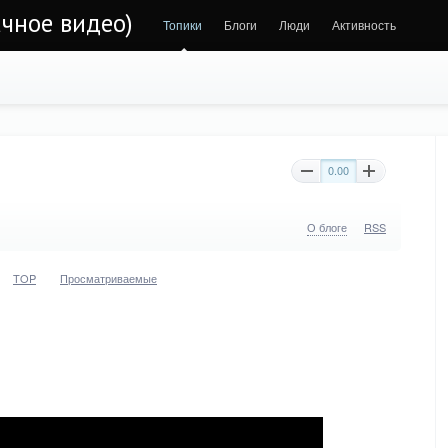
чное видео)
Топики
Блоги
Люди
Активность
0.00
О блоге
RSS
TOP
Просматриваемые