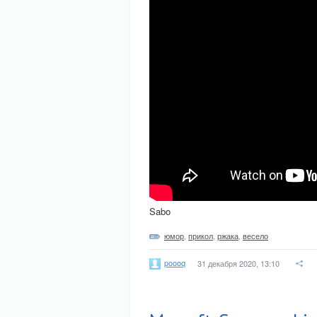
Sabo
юмор
,
прикол
,
ржака
,
весело
poooq
31 декабря 2020, 13:10