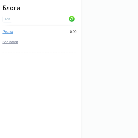
Блоги
Топ
Ржака
0.00
Все блоги