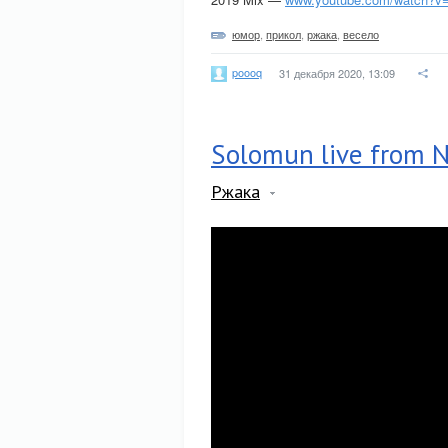
юмор
,
прикол
,
ржака
,
весело
poooq
31 декабря 2020, 13:09
Solomun live from N
Ржака