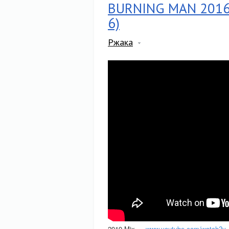
BURNING MAN 2016 -
6)
Ржака
2019 Mix —
www.youtube.com/watch?v