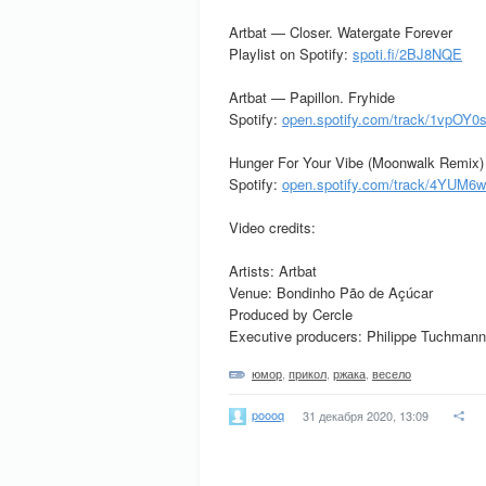
Artbat — Closer. Watergate Forever
Playlist on Spotify:
spoti.fi/2BJ8NQE
Artbat — Papillon. Fryhide
Spotify:
open.spotify.com/track/1vpOY
Hunger For Your Vibe (Moonwalk Remix) 
Spotify:
open.spotify.com/track/4YUM
Video credits:
Artists: Artbat
Venue: Bondinho Pão de Açúcar
Produced by Cercle
Executive producers: Philippe Tuchmann
юмор
,
прикол
,
ржака
,
весело
poooq
31 декабря 2020, 13:09