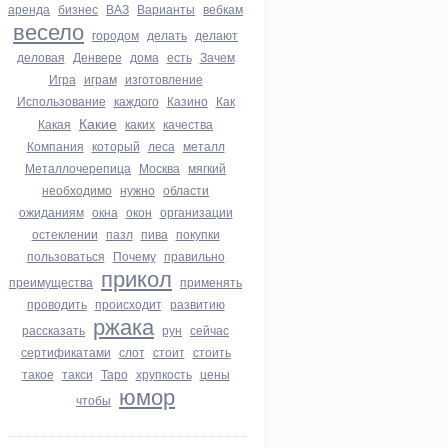
аренда
бизнес
ВАЗ
Варианты
вебкам
весело
городом
делать
делают
деловая
Денвере
дома
есть
Зачем
Игра
играм
изготовление
Использование
каждого
Казино
Как
Какие
Какая
каких
качества
Компания
который
леса
металл
Металлочерепица
Москва
мягкий
необходимо
нужно
области
ожиданиям
окна
окон
организации
остеклении
пазл
пива
покупки
пользоваться
Почему
правильно
прикол
преимущества
применять
проводить
происходит
развитию
ржака
рассказать
рун
сейчас
сертификатами
слот
стоит
стоить
такое
такси
Таро
хрупкость
цены
юмор
чтобы