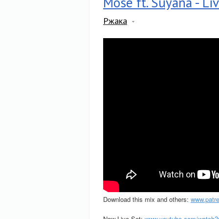
Mose ft. Suyana - Li
Ржака
Download this mix and others:
www.patr
New Live Set:
www.youtube.com/watch