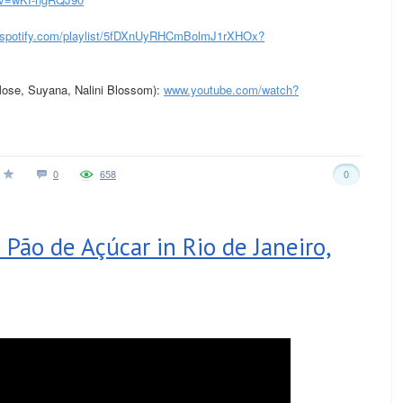
.spotify.com/playlist/5fDXnUyRHCmBolmJ1rXHOx?
ose, Suyana, Nalini Blossom):
www.youtube.com/watch?
0
658
0
Pão de Açúcar in Rio de Janeiro,