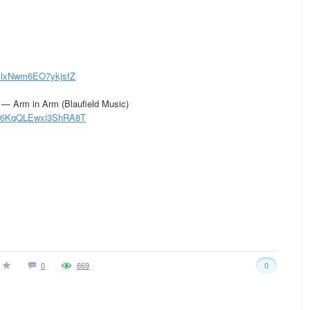
0slxNwm6EO7ykjsfZ
— Arm in Arm (Blaufield Music)
6w6KqQLEwxi3ShRA8T
0
669
0