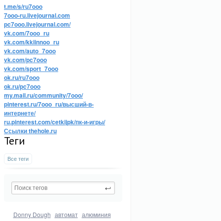
t.me/s/ru7ooo
7ooo-ru.livejournal.com
pc7ooo.livejournal.com/
vk.com/7ooo_ru
vk.com/kkiinnoo_ru
vk.com/auto_7ooo
vk.com/pc7ooo
vk.com/sport_7ooo
ok.ru/ru7ooo
ok.ru/pc7ooo
my.mail.ru/community/7ooo/
pinterest.ru/7ooo_ru/высший-в-
интернете/
ru.pinterest.com/cetkijpk/пк-и-игры/
Ссылки thehole.ru
Теги
Все теги
Donny Dough
автомат
алюминия