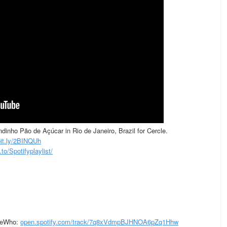
ndinho Pão de Açúcar in Rio de Janeiro, Brazil for Cercle.
bit.ly/2BINQUh
.to/Spotifyplaylist/
deWho:
open.spotify.com/track/7q8xVdmpBJHNOA6pZq1Hhw