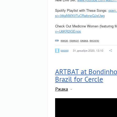
Spotify Playlist with These Songs:
open
si=38jaNWX0TuCRwbnpQJeUwg
Check Out Medicine Women (featuring M
v=U6KR2iGEnos
юмор
,
прикол
,
ржака
,
весело
poooq
31 декабря 2020, 13:10
ARTBAT at Bondinho 
Brazil for Cercle
Ржака