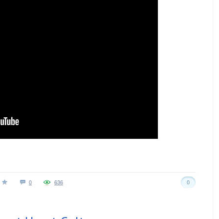
0
636
0