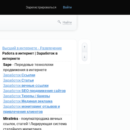
Зарегистрироваться
Войти
Найти
Высший в интернете - Развлечение
Работа в интернет | Заработок в
интернете
Sape
- Передовые технологии
продвижения в интернете
Заработок
Ссылки
Заработок
Статьи
Заработок
вечные ссылки
Заработок
SEO продвижения сайтов
Заработок
Тизеры / банеры
Заработок
Мединая реклама
Заработок
мониторинг отзывов и
привлечения клиентов
Miralinks
- покупка\продажа вечных
ссылок, статей ! Лидирующая система
статейного маркетинга .