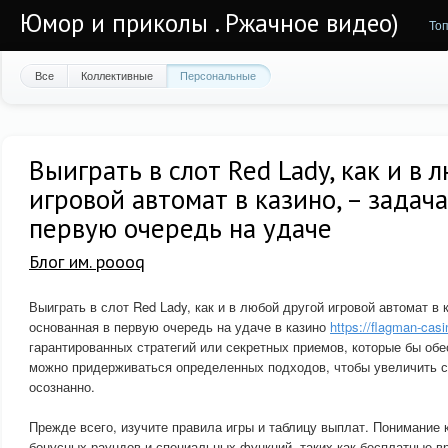
Юмор и приколы . Ржачное видео)
То
Все
Коллективные
Персональные
Выиграть в слот Red Lady, как и в 
игровой автомат в казино, – задача
первую очередь на удаче
Блог им. poooq
Выиграть в слот Red Lady, как и в любой другой игровой автомат в к
основанная в первую очередь на удаче в казино
https://flagman-cas
гарантированных стратегий или секретных приемов, которые бы обе
можно придерживаться определенных подходов, чтобы увеличить с
осознанно.
Прежде всего, изучите правила игры и таблицу выплат. Понимание
бонусных раундов и специальных функций, таких как бесплатные в