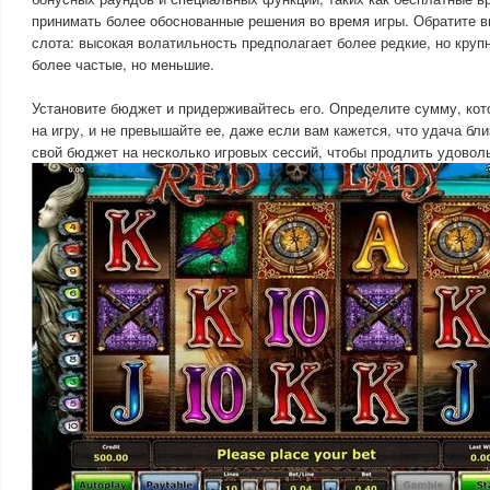
принимать более обоснованные решения во время игры. Обратите в
слота: высокая волатильность предполагает более редкие, но круп
более частые, но меньшие.
Установите бюджет и придерживайтесь его. Определите сумму, кот
на игру, и не превышайте ее, даже если вам кажется, что удача бл
свой бюджет на несколько игровых сессий, чтобы продлить удоволь