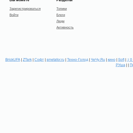
Зарегистрироваться
Топики
Войти
Блоги
Люди
Активность
BrickUFA
|
ZTark
|
Софт
|
smetafor.ru
|
Техно-Голод
|
ЧеЧу.Ru
|
кино
|
Soft
|
:( 0
РУша
| |
П