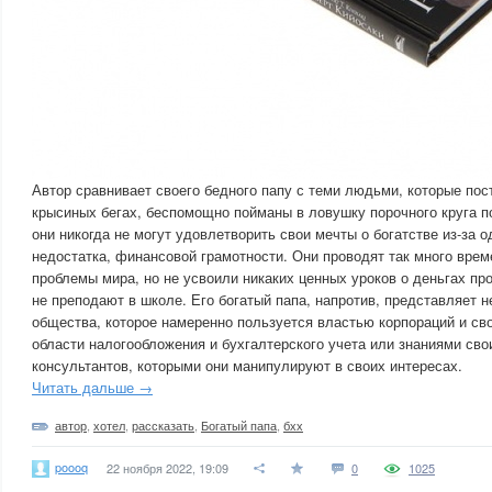
Автор сравнивает своего бедного папу с теми людьми, которые пос
крысиных бегах, беспомощно пойманы в ловушку порочного круга п
они никогда не могут удовлетворить свои мечты о богатстве из-за 
недостатка, финансовой грамотности. Они проводят так много врем
проблемы мира, но не усвоили никаких ценных уроков о деньгах про
не преподают в школе. Его богатый папа, напротив, представляет не
общества, которое намеренно пользуется властью корпораций и св
области налогообложения и бухгалтерского учета или знаниями св
консультантов, которыми они манипулируют в своих интересах.
Читать дальше →
автор
,
хотел
,
рассказать
,
Богатый папа
,
бхх
poooq
22 ноября 2022, 19:09
0
1025