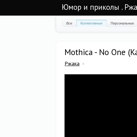
Юмор и приколы . Ржа
Все
Коллективные
Персональные
Mothica - No One (K
Ржака