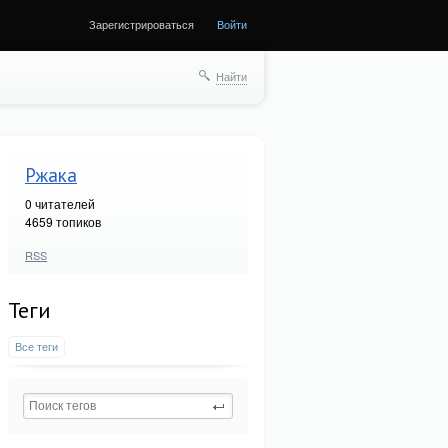
Зарегистрироваться
Войти
Найти
Ржака
0
читателей
4659 топиков
RSS
Теги
Все теги