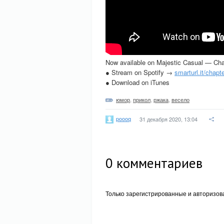
Now available on Majestic Casual — Chap
● Stream on Spotify →
smarturl.it/chapt
● Download on iTunes
юмор
,
прикол
,
ржака
,
весело
poooq
31 декабря 2020, 13:04
0
комментариев
Только зарегистрированные и авторизов