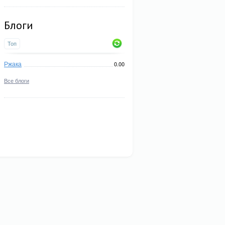
Блоги
Топ
Ржака
0.00
Все блоги