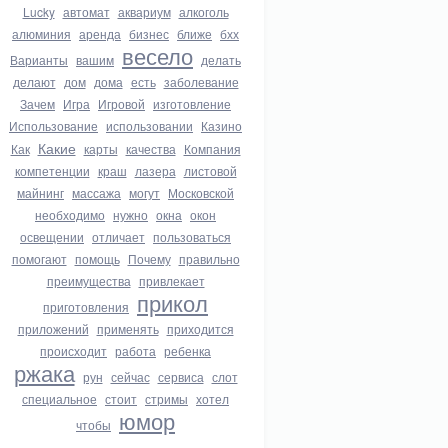
Lucky
автомат
аквариум
алкоголь
алюминия
аренда
бизнес
ближе
бхх
весело
Варианты
вашим
делать
делают
дом
дома
есть
заболевание
Зачем
Игра
Игровой
изготовление
Использование
использовании
Казино
Какие
Как
карты
качества
Компания
компетенции
краш
лазера
листовой
майнинг
массажа
могут
Московской
необходимо
нужно
окна
окон
освещении
отличает
пользоваться
помогают
помощь
Почему
правильно
преимущества
привлекает
прикол
приготовления
приложений
применять
приходится
происходит
работа
ребенка
ржака
рун
сейчас
сервиса
слот
специальное
стоит
стримы
хотел
юмор
чтобы