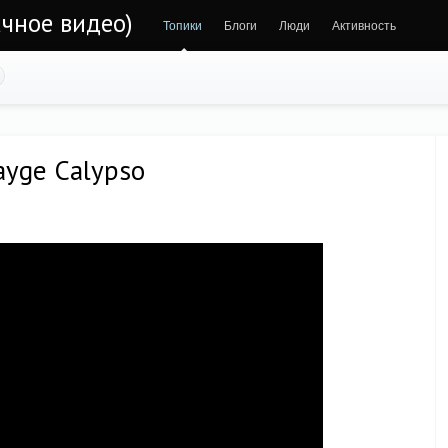
чное видео)
Топики
Блоги
Люди
Активность
ayge Calypso